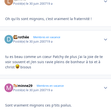
Posté(e)
le 30 juin 2007
19 a
Oh qu'ils sont mignons, c'est vraiment la fraternité !
dorothée
Autho
Membres en vacance
Posté(e)
le 30 juin 2007
19 a
tu es beau comme un coeur Patchy de plus j'ai la joie de te
voir souvent et j'en suis ravie pleins de bonheur à toi et à
christ
bisous
miminne29
Autho
Membres en vacance
Posté(e)
le 30 juin 2007
19 a
Sont vraiment mignons ces p'tits poilus.