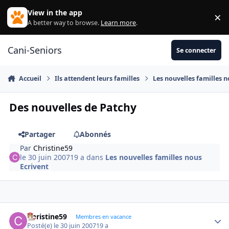
Aller au contenu
View in the app
×
Di
A better way to browse.
Learn more
.
Cani-Seniors
Se connecter
Accueil
Ils attendent leurs familles
Les nouvelles familles n
Des nouvelles de Patchy
Partager
Abonnés
Par
Christine59
le 30 juin 2007
19 a
dans
Les nouvelles familles nous
Ecrivent
Christine59
Autho
Membres en vacance
Posté(e)
le 30 juin 2007
19 a