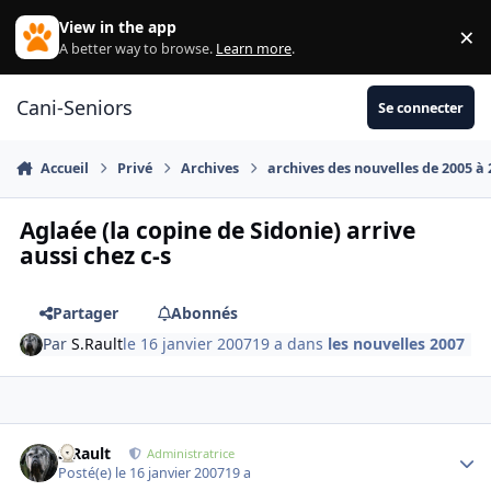
Aller au contenu
View in the app
×
Di
A better way to browse.
Learn more
.
Cani-Seniors
Se connecter
Accueil
Privé
Archives
archives des nouvelles de 2005 à
Aglaée (la copine de Sidonie) arrive
aussi chez c-s
Partager
Abonnés
Par
S.Rault
le 16 janvier 2007
19 a
dans
les nouvelles 2007
S.Rault
Autho
Administratrice
Posté(e)
le 16 janvier 2007
19 a