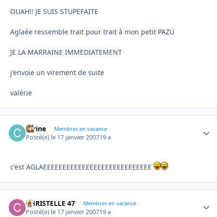
OUAH!! JE SUIS STUPEFAITE
Aglaée ressemble trait pour trait à mon petit PAZU
JE LA MARRAINE IMMEDIATEMENT
j'envoie un virement de suite
valérie
carine
Autho
Membres en vacance
Posté(e)
le 17 janvier 2007
19 a
c'est AGLAEEEEEEEEEEEEEEEEEEEEEEEEEEEE
CHRISTELLE 47
Autho
Membres en vacance
Posté(e)
le 17 janvier 2007
19 a