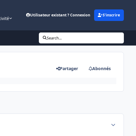
Utilisateur existant ? Connexion
S’inscrire
ivité
Search...
Partager
Abonnés
Author stats