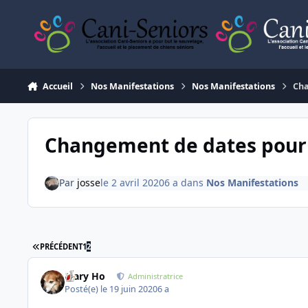
Aller au contenu
Accueil
Nos Manifestations
Nos Manifestations
Cha
Changement de dates pour 
Par
josse
le 2 avril 2020
6 a
dans
Nos Manifestations
PREMIÈRE PAGE
PRÉCÉDENT
1
2
Mary Ho
Administratrice
Posté(e)
le 19 juin 2020
6 a