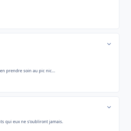
Author stats
en prendre soin au pic nic...
Author stats
ts qui eux ne s'oubliront jamais.