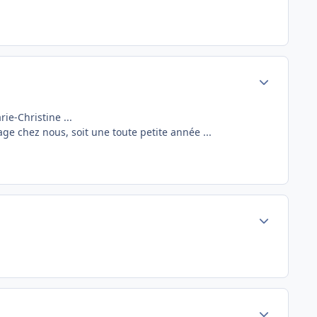
Author stats
e-Christine ...
e chez nous, soit une toute petite année ...
Author stats
Author stats