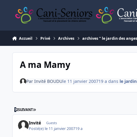
Aller au contenu
Accueil
Privé
Archives
archives " le jardin des ange
A ma Mamy
Par
Invité BOUDU
le 11 janvier 2007
19 a
dans
le jardi
DERNIÈRE PAGE
1
2
SUIVANT
Invité
Guests
Posté(e)
le 11 janvier 2007
19 a