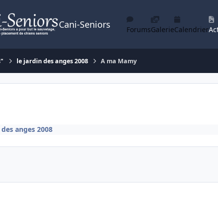
Cani-Seniors
Forums
Galerie
Calendrier
Act
s"
le jardin des anges 2008
A ma Mamy
n des anges 2008