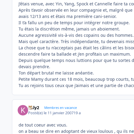
J’étais venue, avec Yin, Yang, Spock et Cannelle faire ta 
Après t’avoir observée en leur compagnie et, malgré que 
avais 12/13 ans et étais ma première cani-senior.
Il t‘a fallu un peu de temps pour intégrer notre groupe.
Tu étais la discrétion même, jamais un aboiement.
Aucune agressivité vis-à-vis des copains ou des hommes.
Mais quel caractère. Très indépendante, tu devenais miss
La chose que tu n’acceptais pas était les câlins et les bi
descendre faire ta ballade et j’en profitais un maximum.
Depuis quelque temps nous luttions pour que tu sortes d
devais prendre.
Ton départ brutal me laisse anéantie.
Petite Mamy durant ces 18 mois, beaucoup trop courts, tu m’
Tu as rejoins tous ceux que j’aimais et une partie de ch
kaly2
Membres en vacance
Posté(e)
le 11 janvier 2007
19 a
de tout coeur avec vous.
on a beau se dire en adoptant de vieux loulous , qu ils n