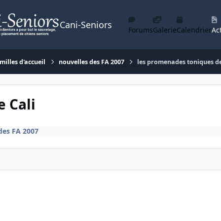
Cani-Seniors
Forums
Galerie
Calendrier
Act
milles d'accueil
nouvelles des FA 2007
les promenades toniques de
 Cali
des FA 2007