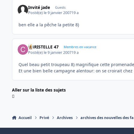
Invité jade
Guests
Posté(e)
le 9 janvier 2007
19 a
ben elle a la pêche la petite 8)
CHRISTELLE 47
Membres en vacance
Posté(e)
le 9 janvier 2007
19 a
Quel beau petit troupeau 8) magnifique cette promenade , 
Et une bien belle campagne alentour: on se croirait che
Aller sur la liste des sujets
Accueil
Privé
Archives
archives des nouvelles des fa