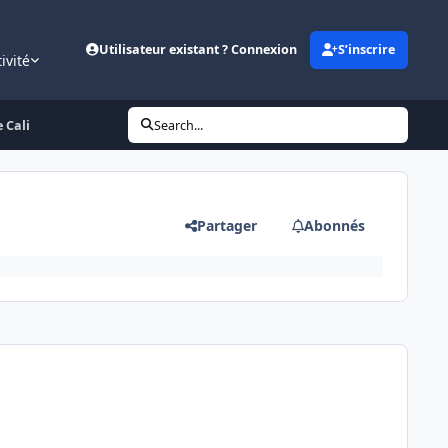
Utilisateur existant ? Connexion
S’inscrire
ivité
 Cali
Search...
Partager
Abonnés