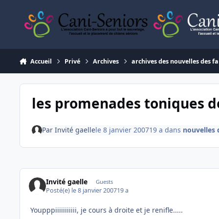
Aller au contenu
Accueil
Privé
Archives
archives des nouvelles des fa
les promenades toniques de
Par
Invité gaelle
le 8 janvier 2007
19 a
dans
nouvelles 
Invité gaelle
Guests
Posté(e)
le 8 janvier 2007
19 a
Youpppiiiiiiiiiii, je cours à droite et je renifle.....