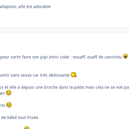
'adoption, elle est adorable
ur sortir faire son pipi (mini code : oouaff, ouaff de canichou
sortir sans laisse car très obéissante
ssus et elle a depuis une broche dans la patte mais cela ne se voit p
bien
ants
 de bébé tout frisée.