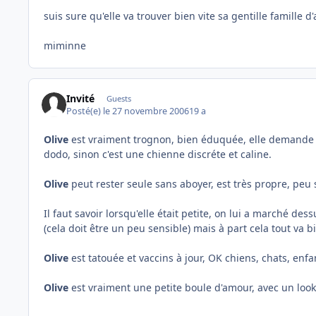
suis sure qu'elle va trouver bien vite sa gentille famille d
miminne
Invité
Guests
Posté(e)
le 27 novembre 2006
19 a
Olive
est vraiment trognon, bien éduquée, elle demande po
dodo, sinon c'est une chienne discréte et caline.
Olive
peut rester seule sans aboyer, est très propre, peu 
Il faut savoir lorsqu'elle était petite, on lui a marché de
(cela doit être un peu sensible) mais à part cela tout va 
Olive
est tatouée et vaccins à jour, OK chiens, chats, enf
Olive
est vraiment une petite boule d'amour, avec un look