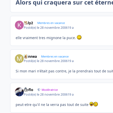
Alors qui craquera sur cet étern
kaly2
Membres en vacance
Posté(e)
le 28 novembre 2006
19 a
elle vraiment tres mignone la puce.
minnea
Membres en vacance
Posté(e)
le 28 novembre 2006
19 a
Si mon mari n'était pas contre, je la prendrais tout de su
floflo
Modératrice
Posté(e)
le 28 novembre 2006
19 a
peut-etre qu'il ne la verra pas tout de suite