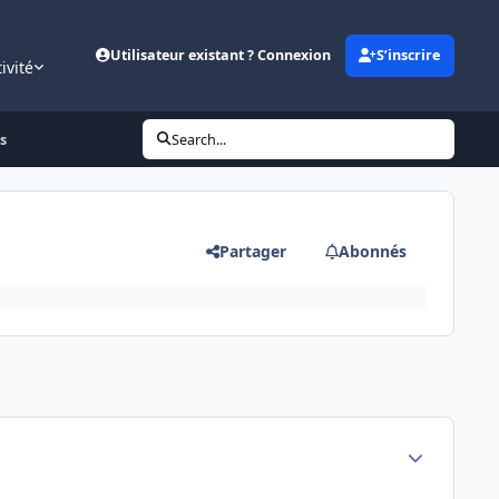
Utilisateur existant ? Connexion
S’inscrire
ivité
s
Search...
Partager
Abonnés
Author stats