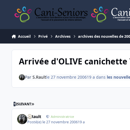
Aller au contenu
Accueil
Privé
Archives
archives des nouvelles de 20
Arrivée d'OLIVE canichette 
Par
S.Rault
le 27 novembre 2006
19 a
dans
les nouvell
DERNIÈRE PAGE
1
2
SUIVANT
S.Rault
Administratrice
Posté(e)
le 27 novembre 2006
19 a