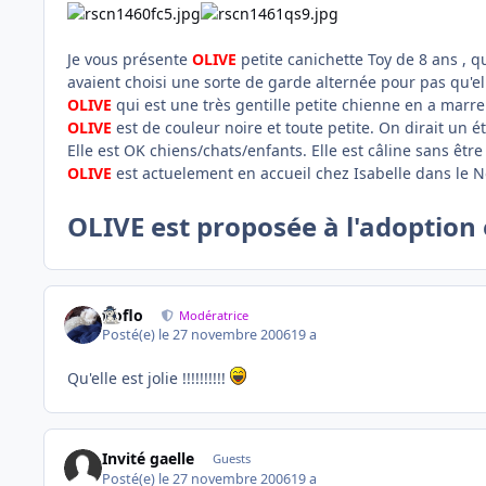
Je vous présente
OLIVE
petite canichette Toy de 8 ans , q
avaient choisi une sorte de garde alternée pour pas qu'ell
OLIVE
qui est une très gentille petite chienne en a marre
OLIVE
est de couleur noire et toute petite. On dirait un ét
Elle est OK chiens/chats/enfants. Elle est câline sans être 
OLIVE
est actuelement en accueil chez Isabelle dans le N
OLIVE est proposée à l'adoption 
floflo
Modératrice
Posté(e)
le 27 novembre 2006
19 a
Qu'elle est jolie !!!!!!!!!!
Invité gaelle
Guests
Posté(e)
le 27 novembre 2006
19 a