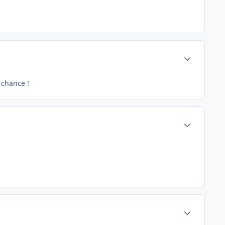
Author stats
 chance !
Author stats
Author stats