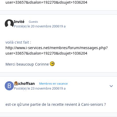
user=33657&idsalon=192270&idsujet=1036204
Invité
Guests
Posté(e)
le 20 novembre 2006
19 a
voilà c'est fait :
http://www.i-services.net/membres/forum/messages.php?
user=33657&idsalon=192270&idsujet=1036204
Merci beaucoup Corinne
bischoffsan
Autho
Membres en vacance
Posté(e)
le 23 novembre 2006
19 a
est-ce qû'une partie de la recette revient à Cani-seniors ?