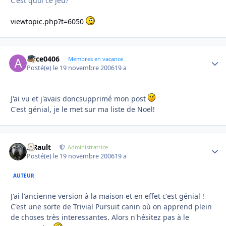
C'est quoi ce jeu?
viewtopic.php?t=6050
Alice0406
Autho
Membres en vacance
Posté(e)
le 19 novembre 2006
19 a
J'ai vu et j'avais doncsupprimé mon post
C'est génial, je le met sur ma liste de Noel!
S.Rault
Autho
Administratrice
Posté(e)
le 19 novembre 2006
19 a
AUTEUR
J'ai l'ancienne version à la maison et en effet c'est génial !
C'est une sorte de Trivial Pursuit canin où on apprend plein
de choses très interessantes. Alors n'hésitez pas à le