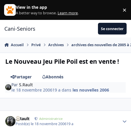
Aller au contenu
View in the app
×
Di
A better way to browse.
Learn more
.
Cani-Seniors
Se connecter
Accueil
Privé
Archives
archives des nouvelles de 2005 à
Le Nouveau Jeu Pile Poil est en vente !
Partager
Abonnés
Par
S.Rault
le 18 novembre 2006
19 a
dans
les nouvelles 2006
S.Rault
Autho
Administratrice
Posté(e)
le 18 novembre 2006
19 a