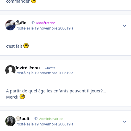
commander
floflo
Autho
Modératrice
Posté(e)
le 19 novembre 2006
19 a
c'est fait
Invité lénou
Guests
Posté(e)
le 19 novembre 2006
19 a
A partir de quel âge les enfants peuvent-il jouer?...
Merci!
S.Rault
Autho
Administratrice
Posté(e)
le 19 novembre 2006
19 a