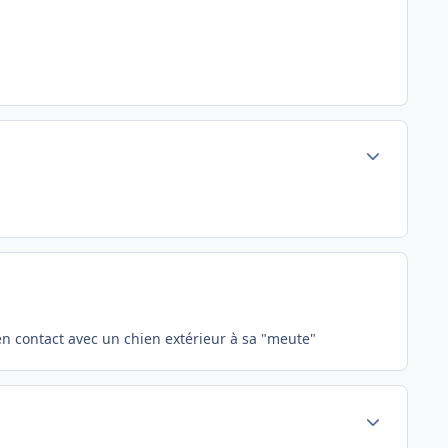
Author stats
s en contact avec un chien extérieur à sa "meute"
Author stats