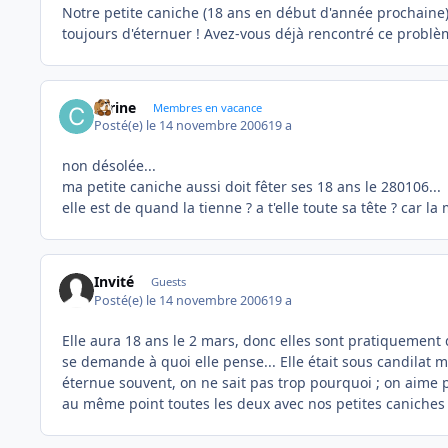
Notre petite caniche (18 ans en début d'année prochaine) 
toujours d'éternuer ! Avez-vous déjà rencontré ce problè
carine
Membres en vacance
Posté(e)
le 14 novembre 2006
19 a
non désolée...
ma petite caniche aussi doit fêter ses 18 ans le 280106...
elle est de quand la tienne ? a t'elle toute sa tête ? car 
Invité
Guests
Posté(e)
le 14 novembre 2006
19 a
Elle aura 18 ans le 2 mars, donc elles sont pratiquement 
se demande à quoi elle pense... Elle était sous candilat m
éternue souvent, on ne sait pas trop pourquoi ; on aime p
au même point toutes les deux avec nos petites caniches !