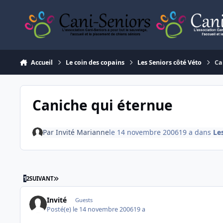
Aller au contenu
Accueil
Le coin des copains
Les Seniors côté Véto
Ca
Caniche qui éternue
Par
Invité Marianne
le 14 novembre 2006
19 a
dans
Le
DERNIÈRE PAGE
1
2
SUIVANT
Invité
Guests
Posté(e)
le 14 novembre 2006
19 a