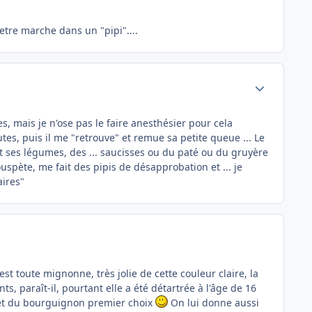
 etre marche dans un "pipi"....
Author stats
s, mais je n'ose pas le faire anesthésier pour cela
tes, puis il me "retrouve" et remue sa petite queue ... Le
et ses légumes, des ... saucisses ou du paté ou du gruyère
 rouspète, me fait des pipis de désapprobation et ... je
aires"
st toute mignonne, très jolie de cette couleur claire, la
s, paraît-il, pourtant elle a été détartrée à l'âge de 16
!) et du bourguignon premier choix
On lui donne aussi