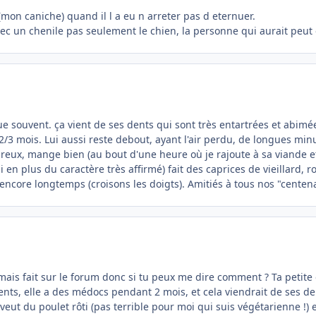
(mon caniche) quand il l a eu n arreter pas d eternuer.
 avec un chenile pas seulement le chien, la personne qui aurait peut
e souvent. ça vient de ses dents qui sont très entartrées et abimée
/3 mois. Lui aussi reste debout, ayant l'air perdu, de longues minu
 heureux, mange bien (au bout d'une heure où je rajoute à sa viande 
ssi en plus du caractère très affirmé) fait des caprices de vieillard,
a encore longtemps (croisons les doigts). Amitiés à tous nos "centen
amais fait sur le forum donc si tu peux me dire comment ? Ta petite e
nts, elle a des médocs pendant 2 mois, et cela viendrait de ses dent
le veut du poulet rôti (pas terrible pour moi qui suis végétarienne 