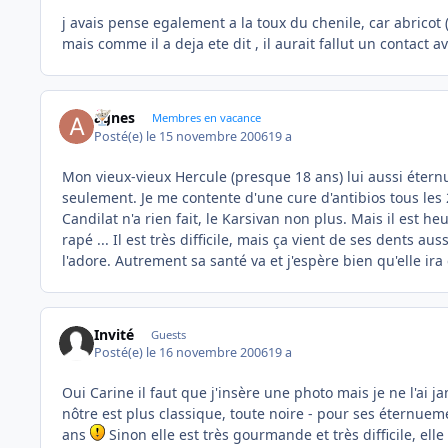
j avais pense egalement a la toux du chenile, car abricot 
mais comme il a deja ete dit , il aurait fallut un contact
agnes
Membres en vacance
Posté(e)
le 15 novembre 2006
19 a
Mon vieux-vieux Hercule (presque 18 ans) lui aussi éternu
seulement. Je me contente d'une cure d'antibios tous les 2
Candilat n'a rien fait, le Karsivan non plus. Mais il est
rapé ... Il est très difficile, mais ça vient de ses dents au
l'adore. Autrement sa santé va et j'espère bien qu'elle ir
Invité
Guests
Posté(e)
le 16 novembre 2006
19 a
Oui Carine il faut que j'insère une photo mais je ne l'ai j
nôtre est plus classique, toute noire - pour ses éternueme
ans
Sinon elle est très gourmande et très difficile, el