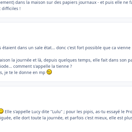
ment) dans la maison sur des papiers journaux - et puis elle ne fait
ifficiles !
 étaient dans un sale état... donc c'est fort possible que ca vienne d
aison la journée et là, depuis quelques temps, elle fait dans son pa
iode... comment s'appelle la tienne ?
ais, je te le donne en mp
Elle s'appelle Lucy dite "Lulu" ; pour les pipis, as-tu essayé le Pr
iguée, elle dort toute la journée, et parfois c'est mieux, elle est plu