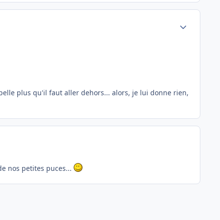
Author stats
le plus qu'il faut aller dehors... alors, je lui donne rien,
de nos petites puces...