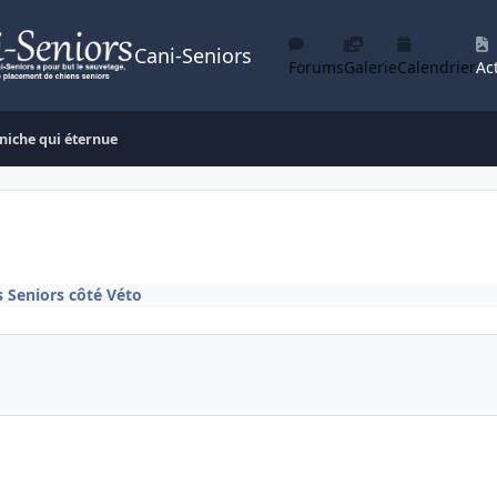
Cani-Seniors
Forums
Galerie
Calendrier
Act
niche qui éternue
s Seniors côté Véto