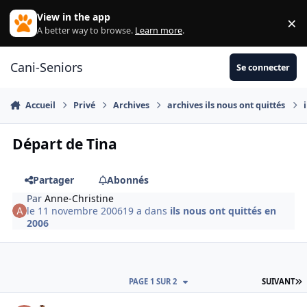
Aller au contenu
View in the app
×
Di
A better way to browse.
Learn more
.
Cani-Seniors
Se connecter
Accueil
Privé
Archives
archives ils nous ont quittés
Départ de Tina
Partager
Abonnés
Par
Anne-Christine
le 11 novembre 2006
19 a
dans
ils nous ont quittés en
2006
D
PAGE 1 SUR 2
SUIVANT