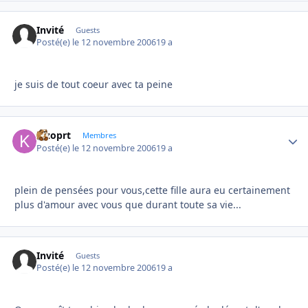
Invité
Guests
Posté(e)
le 12 novembre 2006
19 a
je suis de tout coeur avec ta peine
kizoprt
Autho
Membres
Posté(e)
le 12 novembre 2006
19 a
plein de pensées pour vous,cette fille aura eu certainement
plus d'amour avec vous que durant toute sa vie...
Invité
Guests
Posté(e)
le 12 novembre 2006
19 a