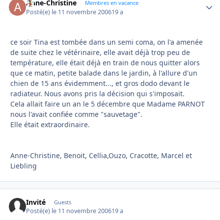
Anne-Christine
Autho
Membres en vacance
Posté(e)
le 11 novembre 2006
19 a
ce soir Tina est tombée dans un semi coma, on l'a amenée
de suite chez le vétérinaire, elle avait déjà trop peu de
température, elle était déjà en train de nous quitter alors
que ce matin, petite balade dans le jardin, à l'allure d'un
chien de 15 ans évidemment..., et gros dodo devant le
radiateur. Nous avons pris la décision qui s'imposait.
Cela allait faire un an le 5 décembre que Madame PARNOT
nous l'avait confiée comme "sauvetage".
Elle était extraordinaire.
Anne-Christine, Benoit, Cellia,Ouzo, Cracotte, Marcel et
Liebling
Invité
Guests
Posté(e)
le 11 novembre 2006
19 a