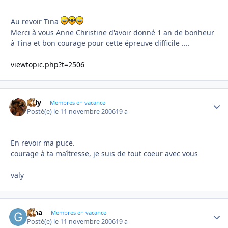
Au revoir Tina
Merci à vous Anne Christine d'avoir donné 1 an de bonheur
à Tina et bon courage pour cette épreuve difficile ....
viewtopic.php?t=2506
valy
Autho
Membres en vacance
Posté(e)
le 11 novembre 2006
19 a
En revoir ma puce.
courage à ta maîtresse, je suis de tout coeur avec vous
valy
gina
Autho
Membres en vacance
Posté(e)
le 11 novembre 2006
19 a