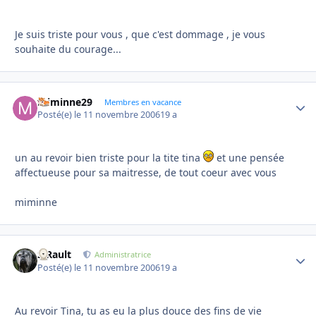
Je suis triste pour vous , que c'est dommage , je vous
souhaite du courage...
miminne29
Autho
Membres en vacance
Posté(e)
le 11 novembre 2006
19 a
un au revoir bien triste pour la tite tina
et une pensée
affectueuse pour sa maitresse, de tout coeur avec vous
miminne
S.Rault
Autho
Administratrice
Posté(e)
le 11 novembre 2006
19 a
Au revoir Tina, tu as eu la plus douce des fins de vie