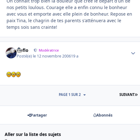
On connaît trop bien la douleur que crée le départ d'un de
nos petits loulous. Courage elle a enfin connu le bonheur
avec vous et emporte avec elle plein de bonheur. Repose en
paix Tina, le chagrin de tes parents s'atténuera avec le
temps sois sans crainte!
floflo
Autho
Modératrice
Posté(e)
le 12 novembre 2006
19 a
D
PAGE 1 SUR 2
SUIVANT
Partager
Abonnés
Aller sur la liste des sujets