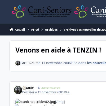
Aller au contenu
Accueil
Privé
Archives
archives des nouvelles de 20
Venons en aide à TENZIN !
Par
S.Rault
le 11 novembre 2006
19 a
dans
les nouvell
S.Rault
Administratrice
Posté(e)
le 11 novembre 2006
19 a
]
[/img]