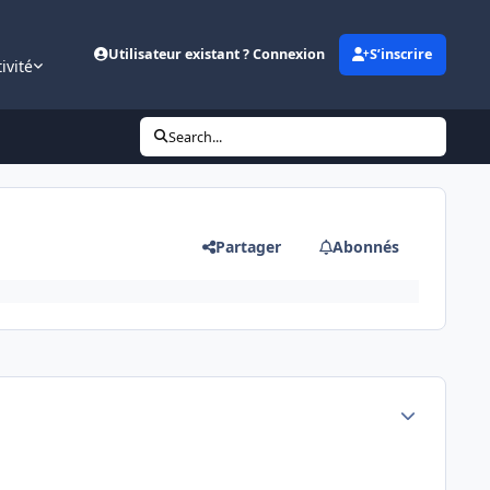
Utilisateur existant ? Connexion
S’inscrire
ivité
Search...
Partager
Abonnés
Author stats