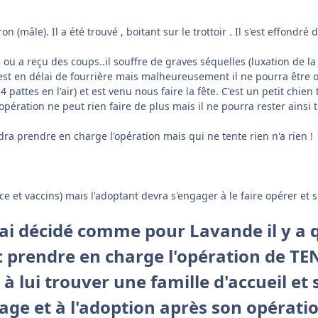
 (mâle). Il a été trouvé , boitant sur le trottoir . Il s'est effondr
ou a reçu des coups..il souffre de graves séquelles (luxation de la 
l est en délai de fourrière mais malheureusement il ne pourra être op
s 4 pattes en l'air) et est venu nous faire la fête. C'est un petit chi
 opération ne peut rien faire de plus mais il ne pourra rester ainsi
audra prendre en charge l'opération mais qui ne tente rien n'a rien !
et vaccins) mais l'adoptant devra s'engager à le faire opérer et sur
 j'ai décidé comme pour Lavande il y 
c prendre en charge l'opération de TE
à lui trouver une famille d'accueil e
ge et à l'adoption après son opératio