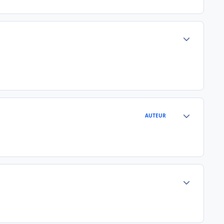
Author stats
Author stats
AUTEUR
Author stats