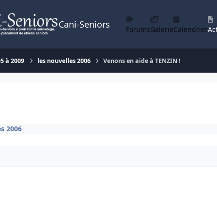
Cani-Seniors
Forums
Galerie
Calendrier
Act
05 à 2009
les nouvelles 2006
Venons en aide à TENZIN !
es 2006