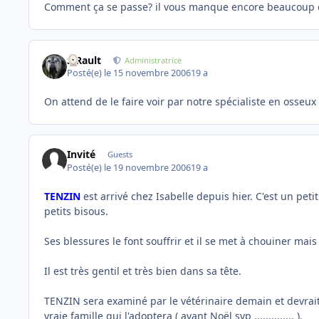
Comment ça se passe? il vous manque encore beaucoup 
S.Rault
Administratrice
Posté(e)
le 15 novembre 2006
19 a
On attend de le faire voir par notre spécialiste en osseux
Invité
Guests
Posté(e)
le 19 novembre 2006
19 a
TENZIN
est arrivé chez Isabelle depuis hier. C'est un peti
petits bisous.
Ses blessures le font souffrir et il se met à chouiner ma
Il est très gentil et très bien dans sa tête.
TENZIN sera examiné par le vétérinaire demain et devrait
vraie famille qui l'adoptera ( avant Noël svp .............. ).