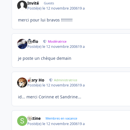
Invité
Guests
Posté(e)
le 12 novembre 2006
19 a
merci pour lui bravos !!!!!!!!!!
floflo
Modératrice
Posté(e)
le 12 novembre 2006
19 a
je poste un chèque demain
Mary Ho
Administratrice
Posté(e)
le 12 novembre 2006
19 a
id... merci Corinne et Sandrine...
sixtine
Membres en vacance
Posté(e)
le 12 novembre 2006
19 a