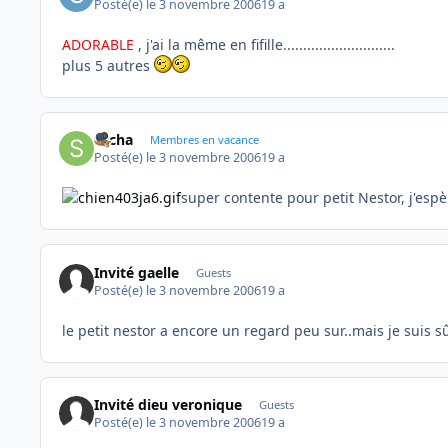
Posté(e)
le 3 novembre 2006
19 a
ADORABLE
, j'ai la même en fifille............................
plus 5 autres
sacha
Membres en vacance
Posté(e)
le 3 novembre 2006
19 a
super contente pour petit Nestor, j'espè
Invité gaelle
Guests
Posté(e)
le 3 novembre 2006
19 a
le petit nestor a encore un regard peu sur..mais je suis s
Invité dieu veronique
Guests
Posté(e)
le 3 novembre 2006
19 a