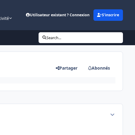
Utilisateur existant ? Connexion
S’inscrire
ivité
Search...
Partager
Abonnés
Author stats