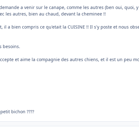
emande a venir sur le canape, comme les autres (ben oui, quoi, y'a p
vec les autres, bien au chaud, devant la cheminee !!
 il a bien compris ce qu'etait la CUISINE !! Il s'y poste et nous o
es besoins.
Il accepte et aime la compagnie des autres chiens, et il est un peu mo
 petit bichon ????