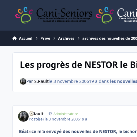
Aller au contenu
Accueil
Privé
Archives
archives des nouvelles de 20
Les progrès de NESTOR le B
Par
S.Rault
le 3 novembre 2006
19 a
dans
les nouvelle
S.Rault
Administratrice
Posté(e)
le 3 novembre 2006
19 a
Béatrice m'a envoyé des nouvelles de NESTOR, le bichon.