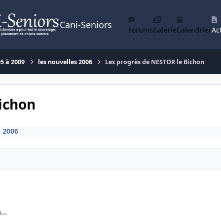
Cani-Seniors
Forums
Galerie
Calendrier
Act
05 à 2009
les nouvelles 2006
Les progrès de NESTOR le Bichon
ichon
s 2006
..