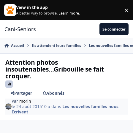
Aller au contenu
View in the app
×
Di
A better way to browse.
Learn more
.
Cani-Seniors
Se connecter
Accueil
Ils attendent leurs familles
Les nouvelles familles n
Attention photos
insoutenables...Gribouille se fait
croquer.
Partager
Abonnés
Par
morin
le 24 août 2015
10 a
dans
Les nouvelles familles nous
Ecrivent