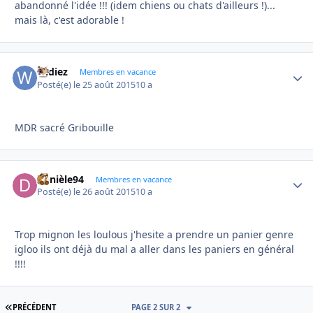
abandonné l'idée !!! (idem chiens ou chats d'ailleurs !)...
mais là, c'est adorable !
widiez
Autho
Membres en vacance
Posté(e)
le 25 août 2015
10 a
MDR sacré Gribouille
Danièle94
Autho
Membres en vacance
Posté(e)
le 26 août 2015
10 a
Trop mignon les loulous j'hesite a prendre un panier genre
igloo ils ont déjà du mal a aller dans les paniers en général
!!!!
PREMIÈRE PAGE
PRÉCÉDENT
PAGE 2 SUR 2