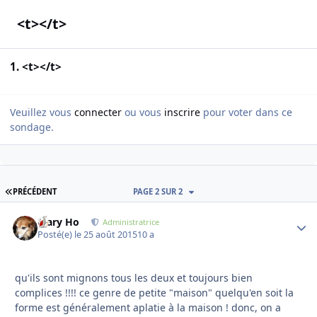
<t></t>
1. <t></t>
Veuillez vous
connecter
ou vous
inscrire
pour voter dans ce
sondage.
PREMIÈRE PAGE
PRÉCÉDENT
PAGE 2 SUR 2
Mary Ho
Autho
Administratrice
Posté(e)
le 25 août 2015
10 a
qu'ils sont mignons tous les deux et toujours bien
complices !!!! ce genre de petite "maison" quelqu'en soit la
forme est généralement aplatie à la maison ! donc, on a