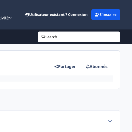
Utilisateur existant ? Connexion
S’inscrire
ivité
Search...
Partager
Abonnés
Author stats