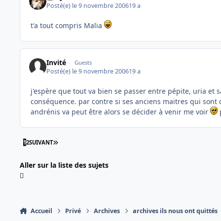
Posté(e)
le 9 novembre 2006
19 a
t'a tout compris Malia
Invité
Guests
Posté(e)
le 9 novembre 2006
19 a
j'espère que tout va bien se passer entre pépite, uria et
conséquence. par contre si ses anciens maitres qui sont d
andrénis va peut être alors se décider à venir me voir
p
DERNIÈRE PAGE
1
2
SUIVANT
Aller sur la liste des sujets
Accueil
Privé
Archives
archives ils nous ont quittés