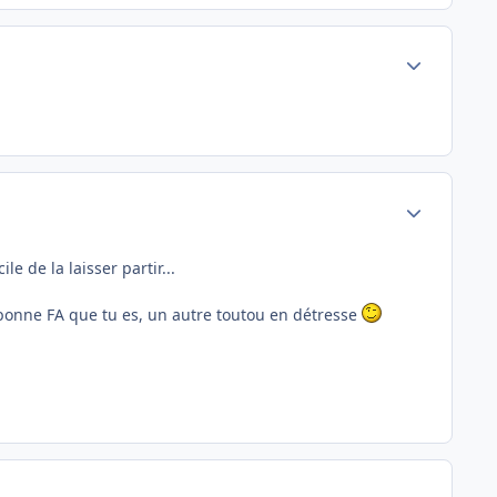
Author stats
Author stats
e de la laisser partir...
 bonne FA que tu es, un autre toutou en détresse
Author stats