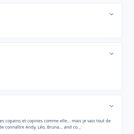
Author stats
Author stats
Author stats
es copains et copines comme elle... mais je vais tout de
) de connaître Andy, Léo, Bruna... and co...