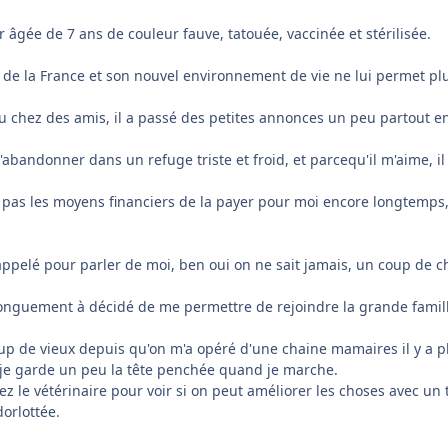
r âgée de 7 ans de couleur fauve, tatouée, vaccinée et stérilisée.
e la France et son nouvel environnement de vie ne lui permet plu
u chez des amis, il a passé des petites annonces un peu partout e
abandonner dans un refuge triste et froid, et parcequ'il m'aime, 
a pas les moyens financiers de la payer pour moi encore longtemps, e
a appelé pour parler de moi, ben oui on ne sait jamais, un coup de c
 longuement à décidé de me permettre de rejoindre la grande famill
coup de vieux depuis qu'on m'a opéré d'une chaine mamaires il y a p
is je garde un peu la tête penchée quand je marche.
 le vétérinaire pour voir si on peut améliorer les choses avec un 
dorlottée.