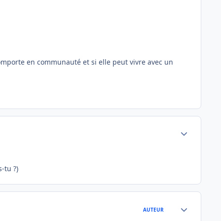
comporte en communauté et si elle peut vivre avec un
Author stats
-tu ?)
Author stats
AUTEUR