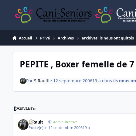
Aller au contenu
Accueil
Privé
Archives
archives ils nous ont quittés
PEPITE , Boxer femelle de 7
Par
S.Rault
le 12 septembre 2006
19 a
dans
ils nous on
DERNIÈRE PAGE
1
2
SUIVANT
S.Rault
Administratrice
Posté(e)
le 12 septembre 2006
19 a