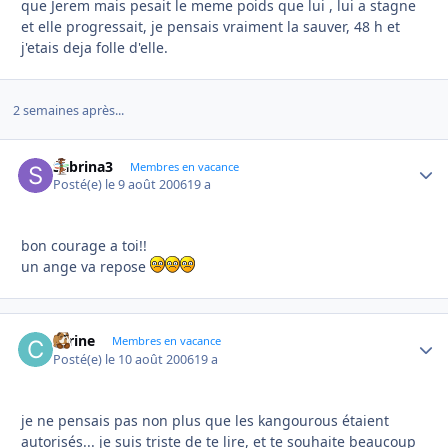
que Jerem mais pesait le meme poids que lui , lui a stagne
et elle progressait, je pensais vraiment la sauver, 48 h et
j'etais deja folle d'elle.
2 semaines après...
Sabrina3
Autho
Membres en vacance
Posté(e)
le 9 août 2006
19 a
bon courage a toi!!
un ange va repose
carine
Autho
Membres en vacance
Posté(e)
le 10 août 2006
19 a
je ne pensais pas non plus que les kangourous étaient
autorisés... je suis triste de te lire, et te souhaite beaucoup