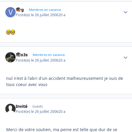
Virg
Autho
Membres en vacance
Posté(e)
le 26 juillet 2006
20 a
lolo3s
Autho
Membres en vacance
Posté(e)
le 26 juillet 2006
20 a
nul n'est à l'abri d'un accident malheureusement je suis de
tous coeur avec vous
Invité
Guests
Posté(e)
le 26 juillet 2006
20 a
Merci de votre soutien, ma peine est telle que dur de se