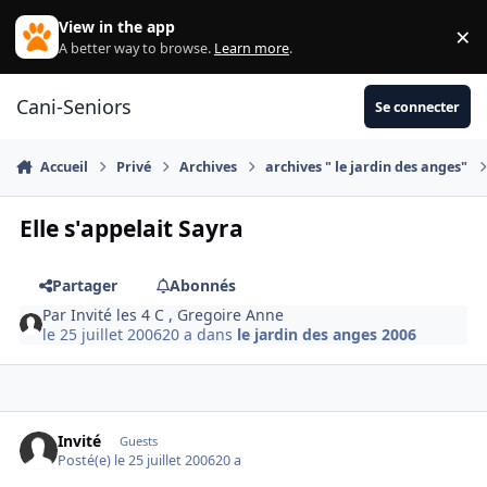
Aller au contenu
View in the app
×
Di
A better way to browse.
Learn more
.
Cani-Seniors
Se connecter
Accueil
Privé
Archives
archives " le jardin des anges"
Elle s'appelait Sayra
Partager
Abonnés
Par
Invité les 4 C , Gregoire Anne
le 25 juillet 2006
20 a
dans
le jardin des anges 2006
Invité
Guests
Posté(e)
le 25 juillet 2006
20 a