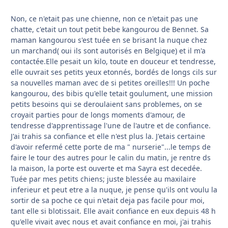
Non, ce n'etait pas une chienne, non ce n'etait pas une
chatte, c'etait un tout petit bebe kangourou de Bennet. Sa
maman kangourou s'est tuée en se brisant la nuque chez
un marchand( oui ils sont autorisés en Belgique) et il m'a
contactée.Elle pesait un kilo, toute en douceur et tendresse,
elle ouvrait ses petits yeux etonnés, bordés de longs cils sur
sa nouvelles maman avec de si petites oreilles!!! Un poche
kangourou, des bibis qu'elle tetait goulument, une mission
petits besoins qui se deroulaient sans problemes, on se
croyait parties pour de longs moments d'amour, de
tendresse d'apprentissage l'une de l'autre et de confiance.
J'ai trahis sa confiance et elle n'est plus la. J'etais certaine
d'avoir refermé cette porte de ma " nurserie"...le temps de
faire le tour des autres pour le calin du matin, je rentre ds
la maison, la porte est ouverte et ma Sayra est decedée.
Tuée par mes petits chiens; juste blessée au maxilaire
inferieur et peut etre a la nuque, je pense qu'ils ont voulu la
sortir de sa poche ce qui n'etait deja pas facile pour moi,
tant elle si blotissait. Elle avait confiance en eux depuis 48 h
qu'elle vivait avec nous et avait confiance en moi, j'ai trahis