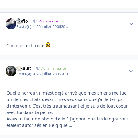
floflo
Autho
Modératrice
Posté(e)
le 26 juillet 2006
20 a
Comme c'est triste
S.Rault
Autho
Administratrice
Posté(e)
le 26 juillet 2006
20 a
Quelle horreur, il m'est déjà arrivé que mes chiens me tue
un de mes chats devant mes yeux sans que j'ai le temps
d'intervenir. C'est très traumatisant et je suis de tout coeur
avec toi dans ta peine.
Avais tu fait une photo d'elle ? J'ignorai que les kangourous
étaient autorisés en Belgique ...