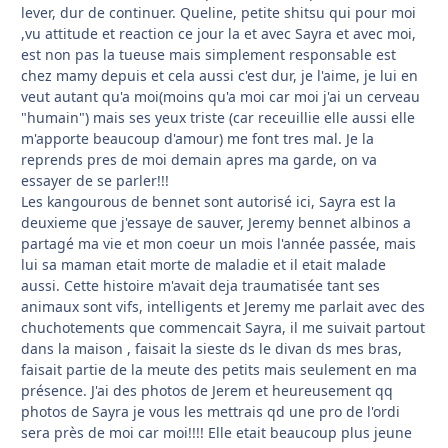
lever, dur de continuer. Queline, petite shitsu qui pour moi
,vu attitude et reaction ce jour la et avec Sayra et avec moi,
est non pas la tueuse mais simplement responsable est
chez mamy depuis et cela aussi c'est dur, je l'aime, je lui en
veut autant qu'a moi(moins qu'a moi car moi j'ai un cerveau
"humain") mais ses yeux triste (car receuillie elle aussi elle
m'apporte beaucoup d'amour) me font tres mal. Je la
reprends pres de moi demain apres ma garde, on va
essayer de se parler!!!
Les kangourous de bennet sont autorisé ici, Sayra est la
deuxieme que j'essaye de sauver, Jeremy bennet albinos a
partagé ma vie et mon coeur un mois l'année passée, mais
lui sa maman etait morte de maladie et il etait malade
aussi. Cette histoire m'avait deja traumatisée tant ses
animaux sont vifs, intelligents et Jeremy me parlait avec des
chuchotements que commencait Sayra, il me suivait partout
dans la maison , faisait la sieste ds le divan ds mes bras,
faisait partie de la meute des petits mais seulement en ma
présence. J'ai des photos de Jerem et heureusement qq
photos de Sayra je vous les mettrais qd une pro de l'ordi
sera près de moi car moi!!!! Elle etait beaucoup plus jeune