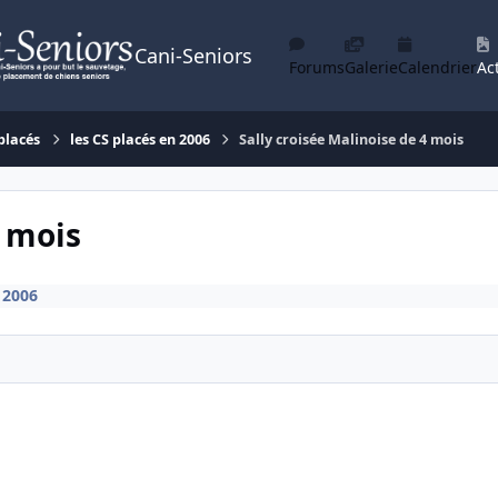
Cani-Seniors
Forums
Galerie
Calendrier
Act
placés
les CS placés en 2006
Sally croisée Malinoise de 4 mois
4 mois
 2006