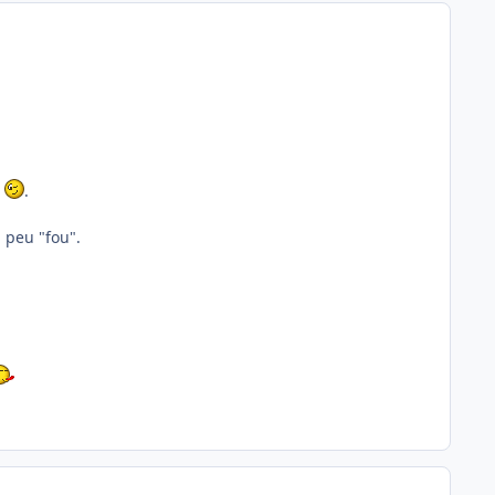
n
.
 peu "fou".