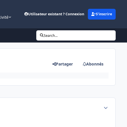
Utilisateur existant ? Connexion
S’inscrire
ivité
Search...
Partager
Abonnés
Author stats