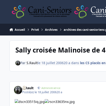
Aller au contenu
Accueil
Privé
Archives
archives des cani-senioriens 
Sally croisée Malinoise de 
Par
S.Rault
le 18 juillet 2006
20 a
dans
les CS placés en
S.Rault
Administratrice
Posté(e)
le 18 juillet 2006
20 a