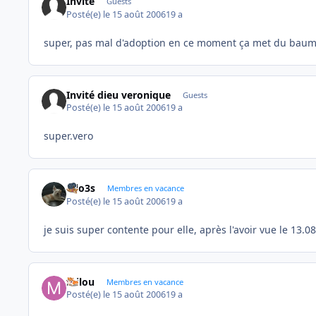
Invité
Guests
Posté(e)
le 15 août 2006
19 a
super, pas mal d'adoption en ce moment ça met du baum
Invité dieu veronique
Guests
Posté(e)
le 15 août 2006
19 a
super.vero
lolo3s
Membres en vacance
Posté(e)
le 15 août 2006
19 a
je suis super contente pour elle, après l'avoir vue le 13.0
milou
Membres en vacance
Posté(e)
le 15 août 2006
19 a