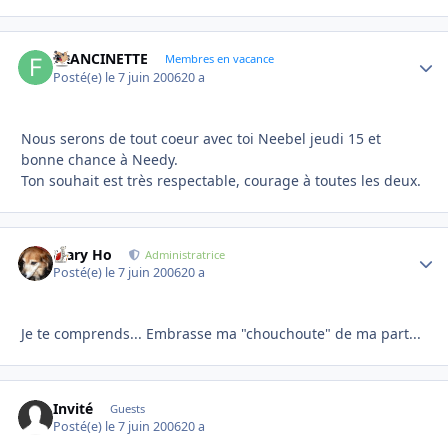
FRANCINETTE
Autho
Membres en vacance
Posté(e)
le 7 juin 2006
20 a
Nous serons de tout coeur avec toi Neebel jeudi 15 et
bonne chance à Needy.
Ton souhait est très respectable, courage à toutes les deux.
Mary Ho
Autho
Administratrice
Posté(e)
le 7 juin 2006
20 a
Je te comprends... Embrasse ma "chouchoute" de ma part...
Invité
Guests
Posté(e)
le 7 juin 2006
20 a