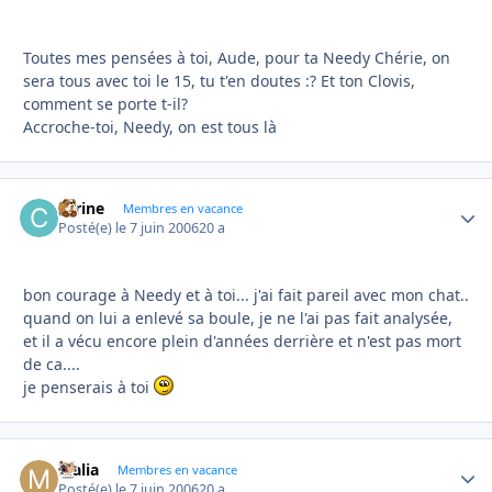
Toutes mes pensées à toi, Aude, pour ta Needy Chérie, on
sera tous avec toi le 15, tu t'en doutes :? Et ton Clovis,
comment se porte t-il?
Accroche-toi, Needy, on est tous là
carine
Autho
Membres en vacance
Posté(e)
le 7 juin 2006
20 a
bon courage à Needy et à toi... j'ai fait pareil avec mon chat..
quand on lui a enlevé sa boule, je ne l'ai pas fait analysée,
et il a vécu encore plein d'années derrière et n'est pas mort
de ca....
je penserais à toi
Malia
Autho
Membres en vacance
Posté(e)
le 7 juin 2006
20 a