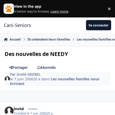
Aller au contenu
View in the app
×
Di
A better way to browse.
Learn more
.
Cani-Seniors
Se connecter
Accueil
Ils attendent leurs familles
Les nouvelles familles n
Des nouvelles de NEEDY
Partager
Abonnés
Par
Invité NEEBEL
le 7 juin 2006
20 a
dans
Les nouvelles familles nous
Ecrivent
Invité
Guests
Posté(e)
le 7 juin 2006
20 a