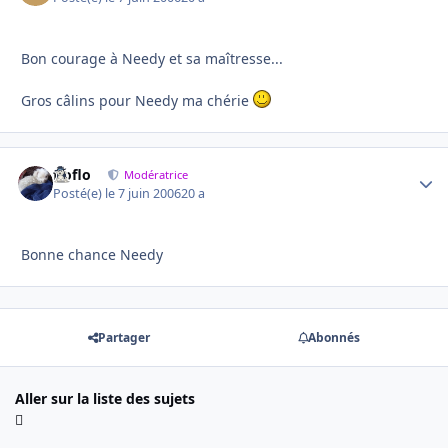
Bon courage à Needy et sa maîtresse...
Gros câlins pour Needy ma chérie
floflo
Autho
Modératrice
Posté(e)
le 7 juin 2006
20 a
Bonne chance Needy
Partager
Abonnés
Aller sur la liste des sujets