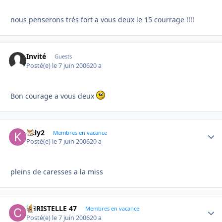
nous penserons trés fort a vous deux le 15 courrage !!!!
Invité
Guests
Posté(e)
le 7 juin 2006
20 a
Bon courage a vous deux
kaly2
Autho
Membres en vacance
Posté(e)
le 7 juin 2006
20 a
pleins de caresses a la miss
CHRISTELLE 47
Autho
Membres en vacance
Posté(e)
le 7 juin 2006
20 a