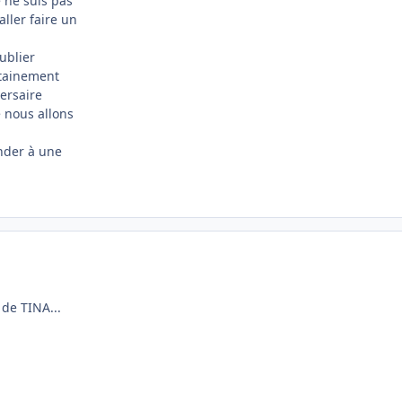
 ne suis pas
ller faire un
ublier
rtainement
versaire
e nous allons
nder à une
 de TINA...