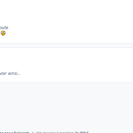
doute
e
oir ainsi..