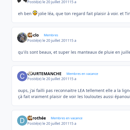
Posté(e)
le 20 juillet 2011
15 a
eh ben
jolie léa, que ton regard fait plaisir à voir. et T
cloclo
Membres
Posté(e)
le 20 juillet 2011
15 a
qu'ils sont beaux, et super les manteaux de pluie en juillet 
COURTEMANCHE
Membres en vacance
Posté(e)
le 20 juillet 2011
15 a
oups, j'ai failli pas reconnaitre LEA tellement elle a la 
çà fait vraiment plaisir de voir les louloutes aussi épanou
dorothée
Membres en vacance
Posté(e)
le 20 juillet 2011
15 a