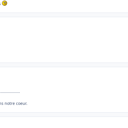
s
............
ns notre coeur.