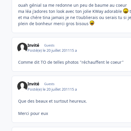
ouah génial sa me redonne un peu de baume au coeur
ma léa j'adores ton look avec ton jolie KWay adorable
t
et ma chére tina jamais je ne t'oublierais ou serais tu si j
plein de bonheur merci gros bisous
Invité
Guests
Posté(e)
le 20 juillet 2011
15 a
Comme dit TO de telles photos "réchauffent le coeur"
Invité
Guests
Posté(e)
le 20 juillet 2011
15 a
Que des beaux et surtout heureux.
Merci pour eux