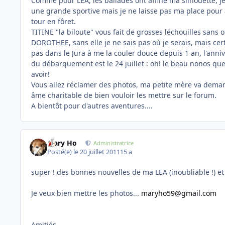
Comme pour LEA, les ballades ont affiné ma silhouette, je
une grande sportive mais je ne laisse pas ma place pour a
tour en fôret.
TITINE "la biloute" vous fait de grosses léchouilles sans o
DOROTHEE, sans elle je ne sais pas où je serais, mais ce
pas dans le Jura à me la couler douce depuis 1 an, l'anni
du débarquement est le 24 juillet : oh! le beau nonos qu
avoir!
Vous allez réclamer des photos, ma petite mère va dema
âme charitable de bien vouloir les mettre sur le forum.
A bientôt pour d'autres aventures....
Mary Ho
Administratrice
Posté(e)
le 20 juillet 2011
15 a
super ! des bonnes nouvelles de ma LEA (inoubliable !) et
Je veux bien mettre les photos...
maryho59@gmail.com
Amitiés