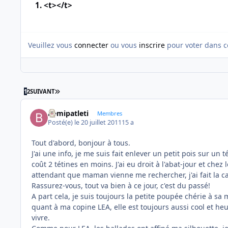
1. <t></t>
Veuillez vous
connecter
ou vous
inscrire
pour voter dans c
DERNIÈRE PAGE
1
2
SUIVANT
Bemipatleti
Membres
Posté(e)
le 20 juillet 2011
15 a
Tout d'abord, bonjour à tous.
J'ai une info, je me suis fait enlever un petit pois sur un t
coût 2 tétines en moins. J'ai eu droit à l'abat-jour et chez 
attendant que maman vienne me rechercher, j'ai fait la can
Rassurez-vous, tout va bien à ce jour, c'est du passé!
A part cela, je suis toujours la petite poupée chérie à s
quant à ma copine LEA, elle est toujours aussi cool et he
vivre.