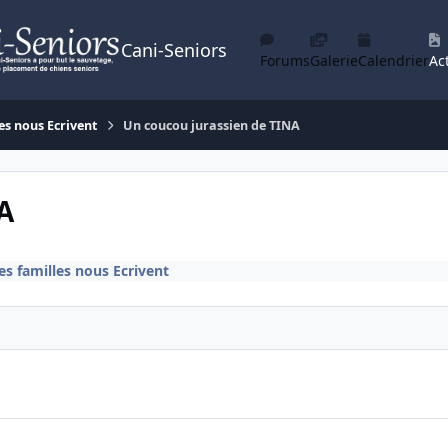
Cani-Seniors
Forums
Galerie
Calendrier
Act
es nous Ecrivent
Un coucou jurassien de TINA
A
es familles nous Ecrivent