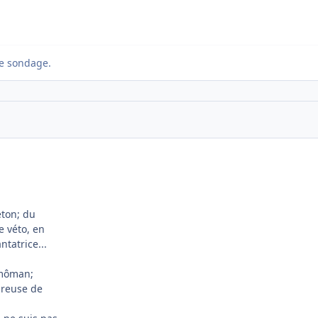
e sondage.
éton; du
le véto, en
tatrice...
a môman;
ureuse de