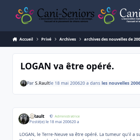
Aller au contenu
Accueil
Privé
Archives
archives des nouvelles de 20
LOGAN va être opéré.
Par
S.Rault
le 18 mai 2006
20 a
dans
les nouvelles 200
S.Rault
Administratrice
Posté(e)
le 18 mai 2006
20 a
LOGAN, le Terre-Neuve va être opéré. La tumeur qu'il a sur