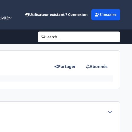
Utilisateur existant ? Connexion
S’inscrire
ivité
Search...
Partager
Abonnés
Author stats