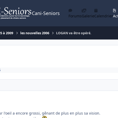
Cani-Seniors
Forums
Galerie
Calendrier
Act
05 à 2009
les nouvelles 2006
LOGAN va être opéré.
6
 l'oeil a encore grossi, gênant de plus en plus sa vision.