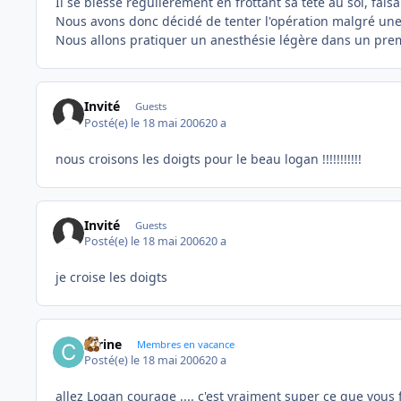
Il se blesse régulièrement en frottant sa tête au sol, fai
Nous avons donc décidé de tenter l'opération malgré une
Nous allons pratiquer un anesthésie légère dans un premie
Invité
Guests
Posté(e)
le 18 mai 2006
20 a
nous croisons les doigts pour le beau logan !!!!!!!!!!!
Invité
Guests
Posté(e)
le 18 mai 2006
20 a
je croise les doigts
carine
Membres en vacance
Posté(e)
le 18 mai 2006
20 a
allez Logan courage .... c'est vraiment super ce que vous f