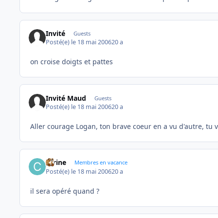
Invité
Guests
Posté(e)
le 18 mai 2006
20 a
on croise doigts et pattes
Invité Maud
Guests
Posté(e)
le 18 mai 2006
20 a
Aller courage Logan, ton brave coeur en a vu d'autre, tu vas
carine
Membres en vacance
Posté(e)
le 18 mai 2006
20 a
il sera opéré quand ?