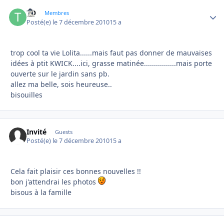
TO
Autho
Membres
Posté(e)
le 7 décembre 2010
15 a
trop cool ta vie Lolita......mais faut pas donner de mauvaises
idées à ptit KWICK....ici, grasse matinée................mais porte
ouverte sur le jardin sans pb.
allez ma belle, sois heureuse..
bisouilles
Invité
Guests
Posté(e)
le 7 décembre 2010
15 a
Cela fait plaisir ces bonnes nouvelles !!
bon j'attendrai les photos
bisous à la famille