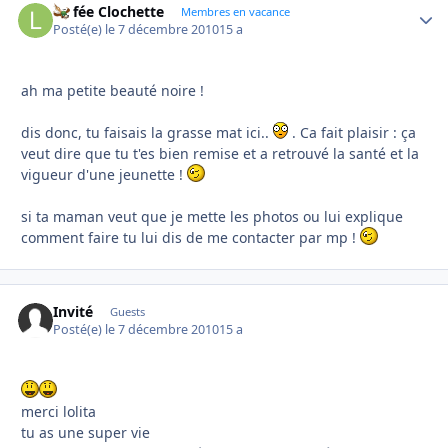
La fée Clochette
Autho
Membres en vacance
Posté(e)
le 7 décembre 2010
15 a
ah ma petite beauté noire !
dis donc, tu faisais la grasse mat ici..
. Ca fait plaisir : ça
veut dire que tu t'es bien remise et a retrouvé la santé et la
vigueur d'une jeunette !
si ta maman veut que je mette les photos ou lui explique
comment faire tu lui dis de me contacter par mp !
Invité
Guests
Posté(e)
le 7 décembre 2010
15 a
merci lolita
tu as une super vie