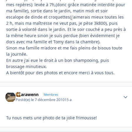
mes repères): levée à 7h,(donc grâce matinée interdite pour
ma famille), sortie dans le jardin, matin midi et soir
escalope de dinde et croquettes(j'aimerais mieux toutes les
2 h, mais ma maîtresse ne veut pas, je pèse 3k800), puis
sortie à volonté dans le jardin. Et le soir couché a peu près à
la même heure sinon je suis perdue (bien évidemment je
dors avec ma famille et Tomy dans la chambre).
Sinon ma famille m'adore et me fais pleins de bisous toute
la journée.
En autre j'ai eue le droit à un bon shampooing, puis
brossage minutieux.
A bientôt pour des photos et encore merci à vous tous.
unarawenn
Autho
Membres
Posté(e)
le 7 décembre 2010
15 a
Tu nous mets une photo de ta jolie frimousse!