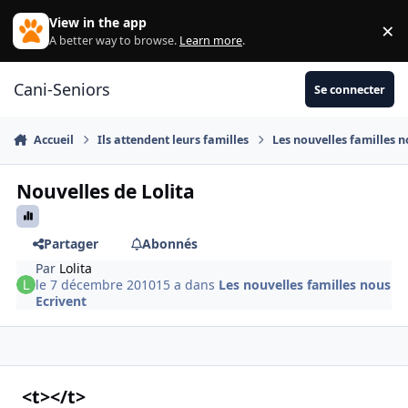
Aller au contenu
View in the app
×
Di
A better way to browse.
Learn more
.
Cani-Seniors
Se connecter
Accueil
Ils attendent leurs familles
Les nouvelles familles n
Nouvelles de Lolita
Partager
Abonnés
Par
Lolita
le 7 décembre 2010
15 a
dans
Les nouvelles familles nous
Ecrivent
<t></t>