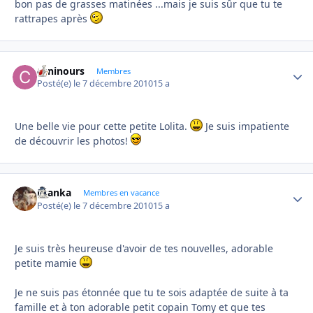
bon pas de grasses matinées ...mais je suis sûr que tu te
rattrapes après
caninours
Autho
Membres
Posté(e)
le 7 décembre 2010
15 a
Une belle vie pour cette petite Lolita.
Je suis impatiente
de découvrir les photos!
branka
Autho
Membres en vacance
Posté(e)
le 7 décembre 2010
15 a
Je suis très heureuse d'avoir de tes nouvelles, adorable
petite mamie
Je ne suis pas étonnée que tu te sois adaptée de suite à ta
famille et à ton adorable petit copain Tomy et que tes