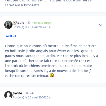
c'est pas gagner !!!! noé lui faut pas le bousculer lui se
serait aussi bronzette
S.Rault
Autho
Administratrice
Posté(e)
le 25 avril 2006
20 a
AUTEUR
Disons que nous avons dû mettre un système de barrière
en bois style jardin anglais pour éviter que les "gros" 4
pattes nous saccagent le jardin. Par contre plus loin , il y a
une partie où l'herbe se fait rare et clersemée car c'est
l'endroit où les chiens terminent leur course poursuite
lorsqu'ils sortent. Après il y a de nouveau de l'herbe (à
vache car ça résiste mieux).
Invité
Guests
Posté(e)
le 25 avril 2006
20 a