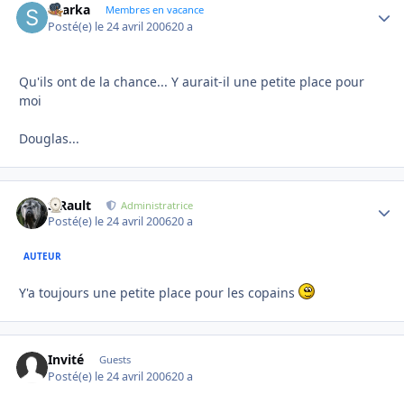
sharka
Autho
Membres en vacance
Posté(e)
le 24 avril 2006
20 a
Qu'ils ont de la chance... Y aurait-il une petite place pour
moi
Douglas...
S.Rault
Autho
Administratrice
Posté(e)
le 24 avril 2006
20 a
AUTEUR
Y'a toujours une petite place pour les copains
Invité
Guests
Posté(e)
le 24 avril 2006
20 a