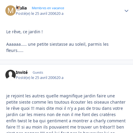
Malia
Autho
Membres en vacance
Posté(e)
le 25 avril 2006
20 a
Le rêve, ce jardin !
Aaaaaa..... une petite siestasse au soleil, parmis les
fleurs.....
Invité
Guests
Posté(e)
le 25 avril 2006
20 a
je rejoint les autres quelle magnifique jardin faire une
petite sieste comme les toutous écouter les oiseaux chanter
le rêve quoi !!! mais dite moi il n'y a pas de trou dans votre
jardin car les miens non de non il me font des cratéres
enfin twist le ba qui gentiment a montrer a charly comment
faire !!! si au moin ils pouvaient me trouver un trésor!!! ben