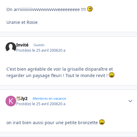
On arriiiiiiiiiivvvvvvvvvvvveeeeeeeee !!!!
Uranie et Rosie
Invité
Guests
Posté(e)
le 25 avril 2006
20 a
C'est bien agréable de voir la grisaille disparaître et
regarder un paysage fleuri ! Tout le monde revit !
kaly2
Autho
Membres en vacance
Posté(e)
le 25 avril 2006
20 a
on irait bien aussi pour une petite bronzette