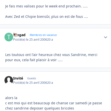
Je fais mes valises pour le week end prochain. .....
Avec Zed et Chipie biensûr, plus on est de fous ....
timgad
Autho
Membres en vacance
Posté(e)
le 25 avril 2006
20 a
Les toutous ont l'air heureux chez vous Sandrine, merci
pour eux, cela fait plaisir à voir .....
Invité
Guests
Posté(e)
le 25 avril 2006
20 a
alors la
c est moi qui est beaucoup de chanse car samedi je passe
chez sandrine deposer quelques bricoles