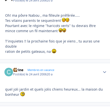
Posté(e)
le 24 avril 2006
20 a
Oh! ma pôvre Nabou , ma filleule préférée.....
Tes vilains parents te sequestrent
Pourtant avec le régime "haricots verts" tu devrais être
mince comme un fil maintenant
T'inquietes !! la prochaine fois que je viens , tu auras une
double
ration de petits gateaux, na
carine
Autho
Membres en vacance
Posté(e)
le 24 avril 2006
20 a
quel joli jardin et quels jolis chiens heureux... la maison du
bonheur