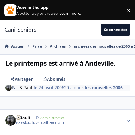
Aller au contenu
View in the app
×
Di
A better way to browse.
Learn more
.
Cani-Seniors
Se connecter
Accueil
Privé
Archives
archives des nouvelles de 2005 à
Le printemps est arrivé à Andeville.
Partager
Abonnés
Par
S.Rault
le 24 avril 2006
20 a
dans
les nouvelles 2006
S.Rault
Autho
Administratrice
Posté(e)
le 24 avril 2006
20 a