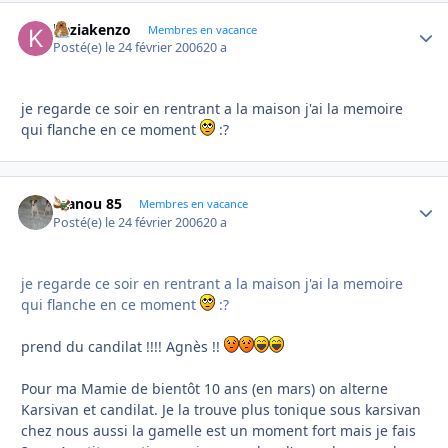
keziakenzo
Autho
Membres en vacance
Posté(e)
le 24 février 2006
20 a
je regarde ce soir en rentrant a la maison j'ai la memoire
qui flanche en ce moment
:?
manou 85
Autho
Membres en vacance
Posté(e)
le 24 février 2006
20 a
je regarde ce soir en rentrant a la maison j'ai la memoire
qui flanche en ce moment
:?
prend du candilat !!!! Agnès !!
Pour ma Mamie de bientôt 10 ans (en mars) on alterne
Karsivan et candilat. Je la trouve plus tonique sous karsivan
chez nous aussi la gamelle est un moment fort mais je fais