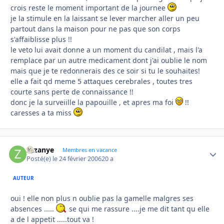
crois reste le moment important de la journee
je la stimule en la laissant se lever marcher aller un peu
partout dans la maison pour ne pas que son corps
s'affaiblisse plus !!
le veto lui avait donne a un moment du candilat , mais l'a
remplace par un autre medicament dont j'ai oublie le nom
mais que je te redonnerais des ce soir si tu le souhaites!
elle a fait qd meme 5 attaques cerebrales , toutes tres
courte sans perte de connaissance !!
donc je la surveiille la papouille , et apres ma foi
!!
caresses a ta miss
zyzanye
Autho
Membres en vacance
Posté(e)
le 24 février 2006
20 a
AUTEUR
oui ! elle non plus n oublie pas la gamelle malgres ses
absences .....
se qui me rassure ....je me dit tant qu elle
a de l appetit .....tout va !