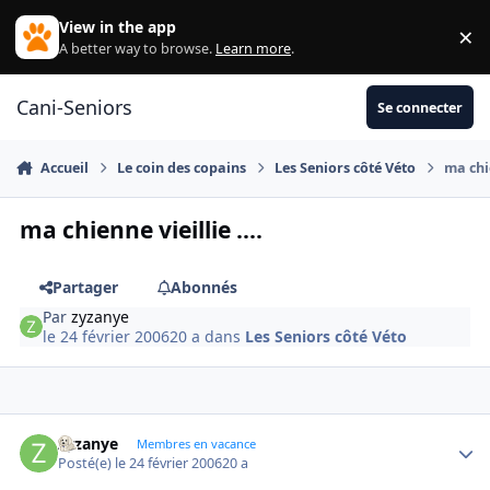
Aller au contenu
View in the app
×
Di
A better way to browse.
Learn more
.
Cani-Seniors
Se connecter
Accueil
Le coin des copains
Les Seniors côté Véto
ma chie
ma chienne vieillie ....
Partager
Abonnés
Par
zyzanye
le 24 février 2006
20 a
dans
Les Seniors côté Véto
zyzanye
Autho
Membres en vacance
Posté(e)
le 24 février 2006
20 a