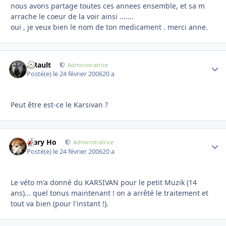
nous avons partage toutes ces annees ensemble, et sa m
arrache le coeur de la voir ainsi .......
oui , je veux bien le nom de ton medicament . merci anne.
S.Rault
Autho
Administratrice
Posté(e)
le 24 février 2006
20 a
Peut être est-ce le Karsivan ?
Mary Ho
Autho
Administratrice
Posté(e)
le 24 février 2006
20 a
Le véto m'a donné du KARSIVAN pour le petit Muzik (14
ans)... quel tonus maintenant ! on a arrêté le traitement et
tout va bien (pour l'instant !).