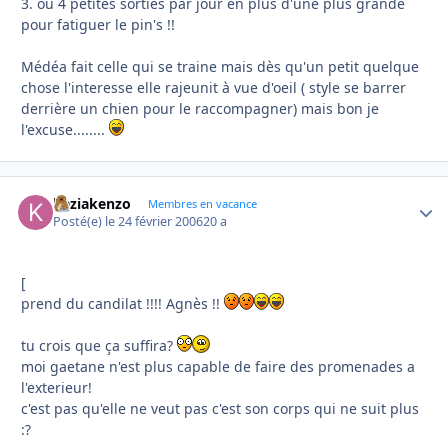
3. ou 4 petites sorties par jour en plus d'une plus grande
pour fatiguer le pin's !!
Médéa fait celle qui se traine mais dès qu'un petit quelque
chose l'interesse elle rajeunit à vue d'oeil ( style se barrer
derrière un chien pour le raccompagner) mais bon je
l'excuse........
keziakenzo
Autho
Membres en vacance
Posté(e)
le 24 février 2006
20 a
[
prend du candilat !!!! Agnès !!
tu crois que ça suffira?
moi gaetane n'est plus capable de faire des promenades a
l'exterieur!
c'est pas qu'elle ne veut pas c'est son corps qui ne suit plus
:?