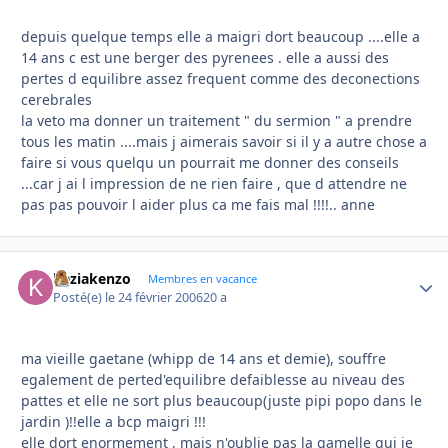
depuis quelque temps elle a maigri dort beaucoup ....elle a
14 ans c est une berger des pyrenees . elle a aussi des
pertes d equilibre assez frequent comme des deconections
cerebrales
la veto ma donner un traitement " du sermion " a prendre
tous les matin ....mais j aimerais savoir si il y a autre chose a
faire si vous quelqu un pourrait me donner des conseils
...car j ai l impression de ne rien faire , que d attendre ne
pas pas pouvoir l aider plus ca me fais mal !!!!.. anne
keziakenzo
Autho
Membres en vacance
Posté(e)
le 24 février 2006
20 a
ma vieille gaetane (whipp de 14 ans et demie), souffre
egalement de perted'equilibre defaiblesse au niveau des
pattes et elle ne sort plus beaucoup(juste pipi popo dans le
jardin )!!elle a bcp maigri !!!
elle dort enormement , mais n'oublie pas la gamelle qui je