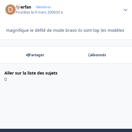
deerfan
Autho
Membres
Posté(e)
le 9 mars 2006
20 a
magnifique le défilé de mode bravo ils sont top les modèles
Partager
Abonnés
Aller sur la liste des sujets