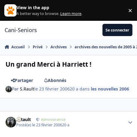
Aller au contenu
View in the app
×
Di
A better way to browse.
Learn more
.
Cani-Seniors
Se connecter
Accueil
Privé
Archives
archives des nouvelles de 2005 à
Un grand Merci à Harriett !
Partager
Abonnés
Par
S.Rault
le 23 février 2006
20 a
dans
les nouvelles 2006
S.Rault
Autho
Administratrice
Posté(e)
le 23 février 2006
20 a