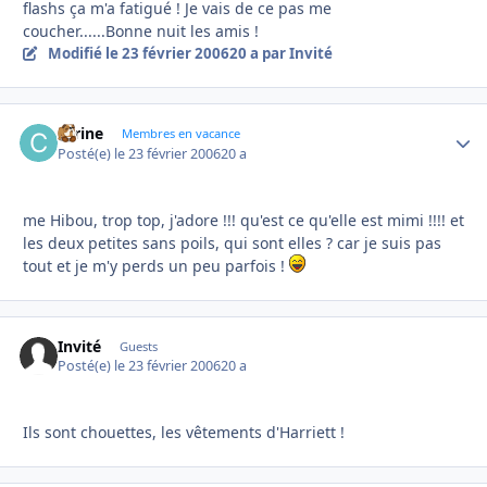
flashs ça m'a fatigué ! Je vais de ce pas me
coucher......Bonne nuit les amis !
Modifié
le 23 février 2006
20 a
par Invité
carine
Autho
Membres en vacance
Posté(e)
le 23 février 2006
20 a
me Hibou, trop top, j'adore !!! qu'est ce qu'elle est mimi !!!! et
les deux petites sans poils, qui sont elles ? car je suis pas
tout et je m'y perds un peu parfois !
Invité
Guests
Posté(e)
le 23 février 2006
20 a
Ils sont chouettes, les vêtements d'Harriett !