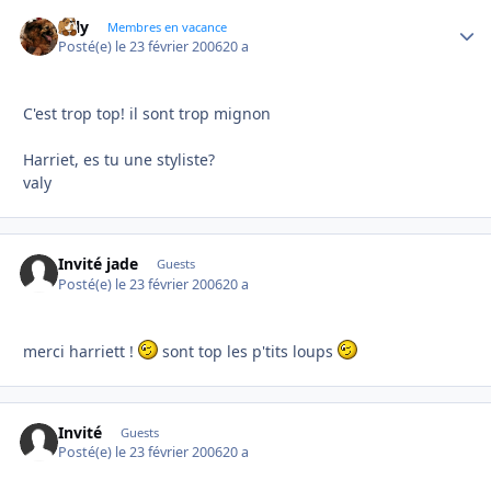
valy
Autho
Membres en vacance
Posté(e)
le 23 février 2006
20 a
C'est trop top! il sont trop mignon
Harriet, es tu une styliste?
valy
Invité jade
Guests
Posté(e)
le 23 février 2006
20 a
merci harriett !
sont top les p'tits loups
Invité
Guests
Posté(e)
le 23 février 2006
20 a