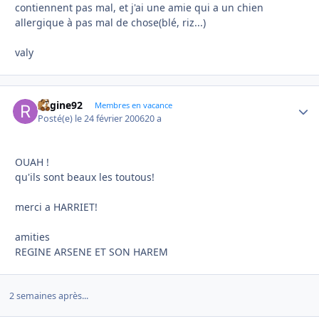
contiennent pas mal, et j'ai une amie qui a un chien
allergique à pas mal de chose(blé, riz...)
valy
Regine92
Autho
Membres en vacance
Posté(e)
le 24 février 2006
20 a
OUAH !
qu'ils sont beaux les toutous!
merci a HARRIET!
amities
REGINE ARSENE ET SON HAREM
2 semaines après...