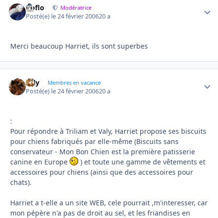
floflo
Autho
Modératrice
Posté(e)
le 24 février 2006
20 a
Merci beaucoup Harriet, ils sont superbes
valy
Autho
Membres en vacance
Posté(e)
le 24 février 2006
20 a
:
Pour répondre à Triliam et Valy, Harriet propose ses biscuits
pour chiens fabriqués par elle-même (Biscuits sans
conservateur - Mon Bon Chien est la première patisserie
canine en Europe
) et toute une gamme de vêtements et
accessoires pour chiens (ainsi que des accessoires pour
chats).
Harriet a t-elle a un site WEB, cele pourrait ,m'interesser, car
mon pépère n'a pas de droit au sel, et les friandises en