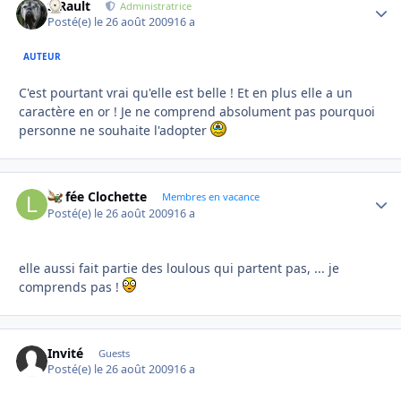
S.Rault
Autho
Administratrice
Posté(e)
le 26 août 2009
16 a
AUTEUR
C'est pourtant vrai qu'elle est belle ! Et en plus elle a un
caractère en or ! Je ne comprend absolument pas pourquoi
personne ne souhaite l'adopter
La fée Clochette
Autho
Membres en vacance
Posté(e)
le 26 août 2009
16 a
elle aussi fait partie des loulous qui partent pas, ... je
comprends pas !
Invité
Guests
Posté(e)
le 26 août 2009
16 a