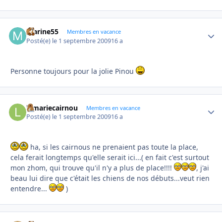
marine55
Autho
Membres en vacance
Posté(e)
le 1 septembre 2009
16 a
Personne toujours pour la jolie Pinou
lamariecairnou
Autho
Membres en vacance
Posté(e)
le 1 septembre 2009
16 a
ha, si les cairnous ne prenaient pas toute la place,
cela ferait longtemps qu'elle serait ici...( en fait c'est surtout
mon zhom, qui trouve qu'il n'y a plus de place!!!!
, j'ai
beau lui dire que c'était les chiens de nos débuts...veut rien
entendre...
)