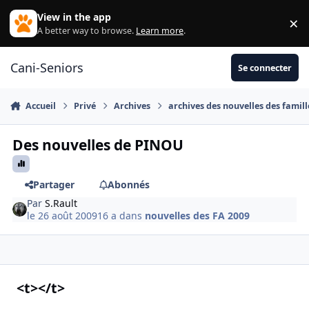
Aller au contenu
View in the app
×
Di
A better way to browse.
Learn more
.
Cani-Seniors
Se connecter
Accueil
Privé
Archives
archives des nouvelles des famill
Des nouvelles de PINOU
Partager
Abonnés
Par
S.Rault
le 26 août 2009
16 a
dans
nouvelles des FA 2009
<t></t>