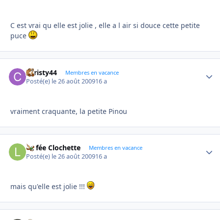
C est vrai qu elle est jolie , elle a l air si douce cette petite
puce
christy44
Autho
Membres en vacance
Posté(e)
le 26 août 2009
16 a
vraiment craquante, la petite Pinou
La fée Clochette
Autho
Membres en vacance
Posté(e)
le 26 août 2009
16 a
mais qu'elle est jolie !!!