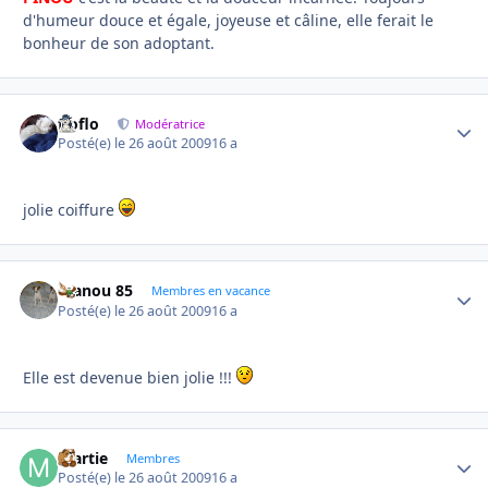
d'humeur douce et égale, joyeuse et câline, elle ferait le
bonheur de son adoptant.
floflo
Autho
Modératrice
Posté(e)
le 26 août 2009
16 a
jolie coiffure
manou 85
Autho
Membres en vacance
Posté(e)
le 26 août 2009
16 a
Elle est devenue bien jolie !!!
martie
Autho
Membres
Posté(e)
le 26 août 2009
16 a