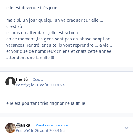
elle est devenue très jolie
mais si, un jour quelqu' un va craquer sur elle ....
c' est sûr
et puis en attendant ,elle est si bien
en ce moment ,les gens sont pas en phase adoption ....
vacances, rentré ,ensuite ils vont reprendre ...la vie ..
et voir que de nombreux chiens et chats cette année
attendent une famille !!!
Invité
Guests
Posté(e)
le 26 août 2009
16 a
elle est pourtant très mignonne la fifille
branka
Autho
Membres en vacance
Posté(e)
le 26 août 2009
16 a