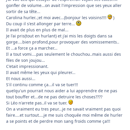
gonfler de volume...on avait l'impression que ses yeux aller
sortir de sa tête...
Carolina hurler..;et moi avec...(bonjour les voisins!!!!
)
Du coup il s'est allonger par terre...
Il avait de plus en plus de mal...
Je l'ai pris(tout en hurlant) et j'ai mis les doigts dans sa
gorge....bien profond,pour provoquer des vomissements..
Et ...a force ça a marcher...
Il a tout vomi....pas seulement le chouchou..mais aussi des
files de son joujou...
C'etait impressionant.
Il avait même les yeux qui pleurer...
Et nous aussi...
S'il continu comme ça...il va se tuer!!!
quelqu'un pourrait nous aider a lui apprendre de ne pas
tout bouffer et...de ne pas detruire les choses????
Si Léo n'arrete pas..il va se tuer.
On a vraiment eu tres peur...je ne savait vraiment pas quoi
faire....et surtout....je me suis choquée moi même de hurler
a se points et de perdre mon sang froids comme ça!!!