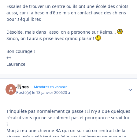
Essaies de trouver un centre ou ils ont une école des chiots
aussi, car il a besoin d'être mis en contact avec des chiens
pour s'équilibrer.
Désolée, mais dans l'asso, on a personne sur Reims...
Sinon, on t'aurais prise avec grand plaisir !
Bon courage !
++
Laurence
agnes
Autho
Membres en vacance
Posté(e)
le 18 janvier 2006
20 a
T'inquiète pas normalement ça passe ! Il n'y a que quelques
récalcitrants qui ne se calment pas et pourquoi ce serait lui
?
Moi j'ai eu une chienne BA qui un soir où on rentrait de la
chasse, m'a avalé tout cru (elle avait tellement peur que je