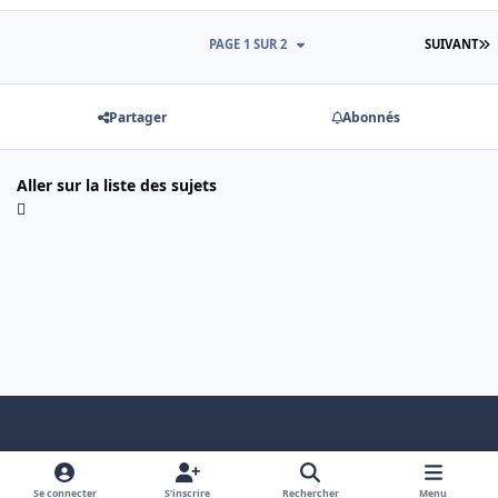
D
PAGE 1 SUR 2
SUIVANT
Partager
Abonnés
Aller sur la liste des sujets
Light Mode
Dark Mode
System Preference
f
x
a
Se connecter
S’inscrire
Rechercher
Menu