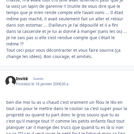
la vois) un lapin de garenne !! Inutile de vous dire que le
temps que je m'en rende compte elle l'avait vomi ... Il était
même pas maché, il avait seulement fait un aller et retour
dans son estomac ... D'ailleurs je l'ai dépouillé et il a fini
dans la casserole et je lui ai donné à manger (sans les os) ...
Je ne sais pas si elle s'est rendue compte que c'était le
même ??
Tout ceci pour vous décontracter et vous faire sourire (ça
change les idées). Bon courage, et amitiés.
Invité
Guests
Posté(e)
le 18 janvier 2006
20 a
ben die moi tu as u chaud c'est vraiment un filou le léo en
tout cas pour le mettre dans le couloir sa c'est super pour la
propreté ou quand tu part donc le gros sousis que tu as
c'est qu'il mange tout !!! comme les petits enfants faut tout
planquer car il mange des trucs que quand tu es là si non
sa va ??? car il veut jouer le petit faut le fatigué mais sa l'air