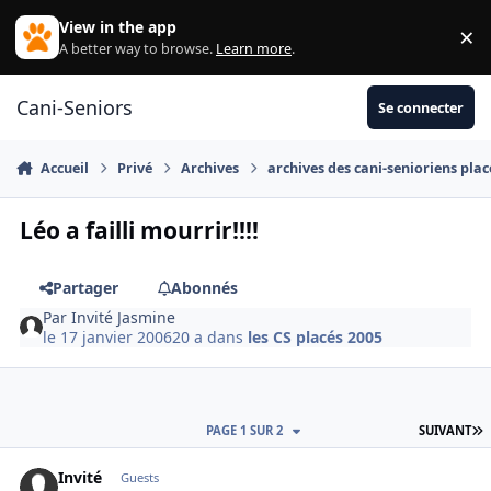
Aller au contenu
View in the app
×
Di
A better way to browse.
Learn more
.
Cani-Seniors
Se connecter
Accueil
Privé
Archives
archives des cani-senioriens plac
Léo a failli mourrir!!!!
Partager
Abonnés
Par
Invité Jasmine
le 17 janvier 2006
20 a
dans
les CS placés 2005
D
PAGE 1 SUR 2
SUIVANT
Invité
Guests