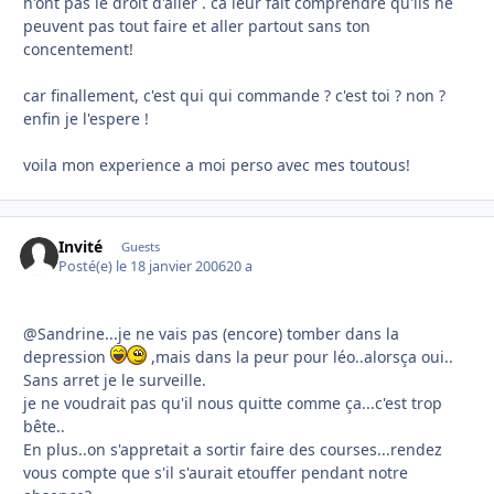
n'ont pas le droit d'aller . ca leur fait comprendre qu'ils ne
peuvent pas tout faire et aller partout sans ton
concentement!
car finallement, c'est qui qui commande ? c'est toi ? non ?
enfin je l'espere !
voila mon experience a moi perso avec mes toutous!
Invité
Guests
Posté(e)
le 18 janvier 2006
20 a
@Sandrine...je ne vais pas (encore) tomber dans la
depression
,mais dans la peur pour léo..alorsça oui..
Sans arret je le surveille.
je ne voudrait pas qu'il nous quitte comme ça...c'est trop
bête..
En plus..on s'appretait a sortir faire des courses...rendez
vous compte que s'il s'aurait etouffer pendant notre