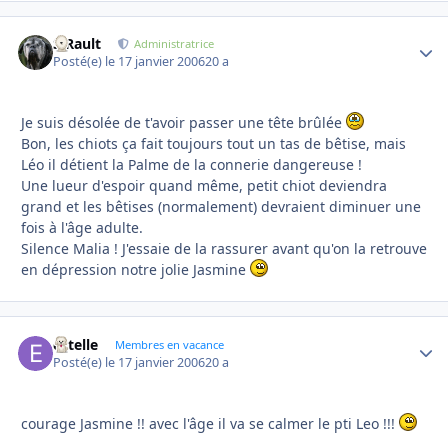
S.Rault
Autho
Administratrice
Posté(e)
le 17 janvier 2006
20 a
Je suis désolée de t'avoir passer une tête brûlée
Bon, les chiots ça fait toujours tout un tas de bêtise, mais
Léo il détient la Palme de la connerie dangereuse !
Une lueur d'espoir quand même, petit chiot deviendra
grand et les bêtises (normalement) devraient diminuer une
fois à l'âge adulte.
Silence Malia ! J'essaie de la rassurer avant qu'on la retrouve
en dépression notre jolie Jasmine
estelle
Autho
Membres en vacance
Posté(e)
le 17 janvier 2006
20 a
courage Jasmine !! avec l'âge il va se calmer le pti Leo !!!