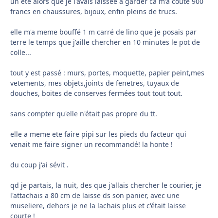
un été alors que je l'avais laissée a garder ca m'a couté 900
francs en chaussures, bijoux, enfin pleins de trucs.
elle m'a meme bouffé 1 m carré de lino que je posais par
terre le temps que j'aille chercher en 10 minutes le pot de
colle...
tout y est passé : murs, portes, moquette, papier peint,mes
vetements, mes objets,joints de fenetres, tuyaux de
douches, boites de conserves fermées tout tout tout.
sans compter qu'elle n'était pas propre du tt.
elle a meme ete faire pipi sur les pieds du facteur qui
venait me faire signer un recommandé! la honte !
du coup j'ai sévit .
qd je partais, la nuit, des que j'allais chercher le courier, je
l'attachais a 80 cm de laisse ds son panier, avec une
museliere, dehors je ne la lachais plus et c'était laisse
courte !