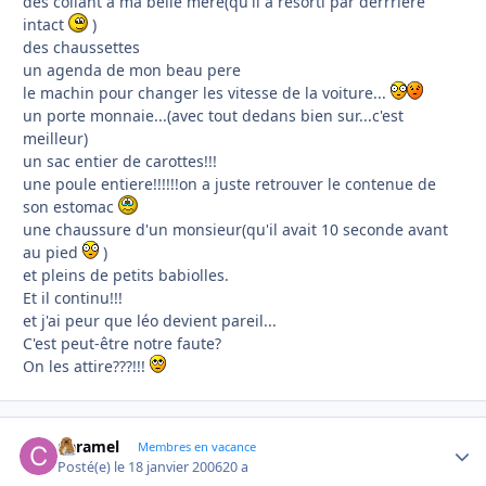
des collant a ma belle mere(qu'il a resorti par derrrière
intact
)
des chaussettes
un agenda de mon beau pere
le machin pour changer les vitesse de la voiture...
un porte monnaie...(avec tout dedans bien sur...c'est
meilleur)
un sac entier de carottes!!!
une poule entiere!!!!!!on a juste retrouver le contenue de
son estomac
une chaussure d'un monsieur(qu'il avait 10 seconde avant
au pied
)
et pleins de petits babiolles.
Et il continu!!!
et j'ai peur que léo devient pareil...
C'est peut-être notre faute?
On les attire???!!!
Caramel
Autho
Membres en vacance
Posté(e)
le 18 janvier 2006
20 a