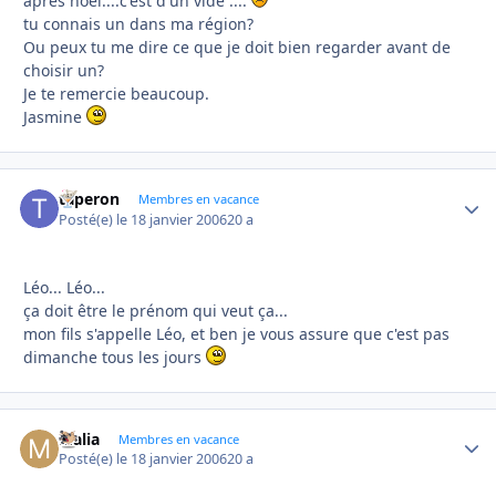
apres noel....c'est d'un vide ....
tu connais un dans ma région?
Ou peux tu me dire ce que je doit bien regarder avant de
choisir un?
Je te remercie beaucoup.
Jasmine
taperon
Autho
Membres en vacance
Posté(e)
le 18 janvier 2006
20 a
Léo... Léo...
ça doit être le prénom qui veut ça...
mon fils s'appelle Léo, et ben je vous assure que c'est pas
dimanche tous les jours
Malia
Autho
Membres en vacance
Posté(e)
le 18 janvier 2006
20 a