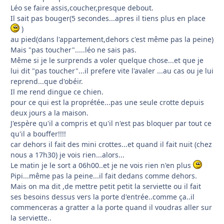
Léo se faire assis,coucher,presque debout.
Il sait pas bouger(5 secondes...apres il tiens plus en place
)
au pied(dans l'appartement,dehors c'est même pas la peine)
Mais "pas toucher".....léo ne sais pas.
Même si je le surprends a voler quelque chose...et que je
lui dit "pas toucher"...il prefere vite l'avaler ...au cas ou je lui
reprend...que d'obéir.
Il me rend dingue ce chien.
pour ce qui est la proprétée...pas une seule crotte depuis
deux jours a la maison.
J'espère qu'il a compris et qu'il n'est pas bloquer par tout ce
qu'il a bouffer!!!!
car dehors il fait des mini crottes...et quand il fait nuit (chez
nous a 17h30) je vois rien...alors...
Le matin je le sort a 06h00..et je ne vois rien n'en plus
Pipi...même pas la peine...il fait dedans comme dehors.
Mais on ma dit ,de mettre petit petit la serviette ou il fait
ses besoins dessus vers la porte d'entrée..comme ça..il
commenceras a gratter a la porte quand il voudras aller sur
la serviette..