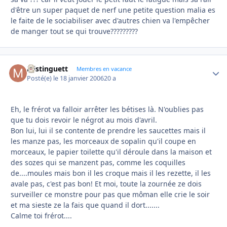
d'être un super paquet de nerf une petite question malia es
le faite de le sociabiliser avec d'autres chien va l'empêcher
de manger tout se qui trouve?????????
Mistinguett
Autho
Membres en vacance
Posté(e)
le 18 janvier 2006
20 a
Eh, le frérot va falloir arrêter les bétises là. N'oublies pas
que tu dois revoir le négrot au mois d'avril.
Bon lui, lui il se contente de prendre les saucettes mais il
les manze pas, les morceaux de sopalin qu'il coupe en
morceaux, le papier toilette qu'il déroule dans la maison et
des sozes qui se manzent pas, comme les coquilles
de....moules mais bon il les croque mais il les rezette, il les
avale pas, c'est pas bon! Et moi, toute la zournée ze dois
surveiller ce monstre pour pas que môman elle crie le soir
et ma sieste ze la fais que quand il dort.......
Calme toi frérot....