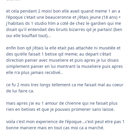
et cela pendant 2 mois! bon elle avait quand meme 1 an a
l'époque c'etait une beauceronne et j'étais jeune (18 ans) +
j'habitais ds 1 studio hlm a coté de chez le gardien qui me
disait qu'il entendait des bruits bizarres qd je partais! (ben
oui elle bouffait tout)...
enfin bon qd j'étais la elle etait pas attachée ni muselée et
des qu'elle faisait 1 betise qd meme; au depart c'était
direction panier avec museliere et puis apres je lui disais
simplement panier en lui montrant la museliere puis apres
elle n'a plus jamais recidivé..
ce fu 2 mois tres longs tellement ca me faisait mal au coeur
de lui faire ca.
mais apres j'ai eu 1 amour de chienne qui ne faisait plus
rien en betises et que je pouvais promener sans laisse.
voila c'est mon experience de l'époque...c'est peut etre pas 1
bonne maniere mais en tout cas moi ca a marché.