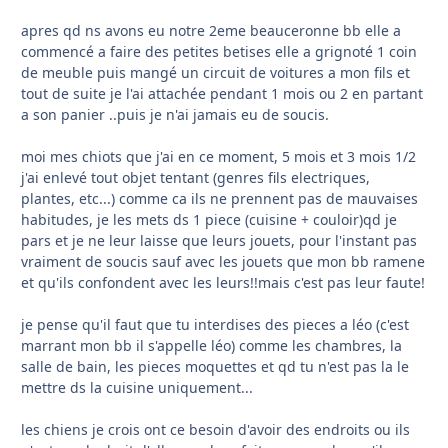
apres qd ns avons eu notre 2eme beauceronne bb elle a
commencé a faire des petites betises elle a grignoté 1 coin
de meuble puis mangé un circuit de voitures a mon fils et
tout de suite je l'ai attachée pendant 1 mois ou 2 en partant
a son panier ..puis je n'ai jamais eu de soucis.
moi mes chiots que j'ai en ce moment, 5 mois et 3 mois 1/2
j'ai enlevé tout objet tentant (genres fils electriques,
plantes, etc...) comme ca ils ne prennent pas de mauvaises
habitudes, je les mets ds 1 piece (cuisine + couloir)qd je
pars et je ne leur laisse que leurs jouets, pour l'instant pas
vraiment de soucis sauf avec les jouets que mon bb ramene
et qu'ils confondent avec les leurs!!mais c'est pas leur faute!
je pense qu'il faut que tu interdises des pieces a léo (c'est
marrant mon bb il s'appelle léo) comme les chambres, la
salle de bain, les pieces moquettes et qd tu n'est pas la le
mettre ds la cuisine uniquement...
les chiens je crois ont ce besoin d'avoir des endroits ou ils