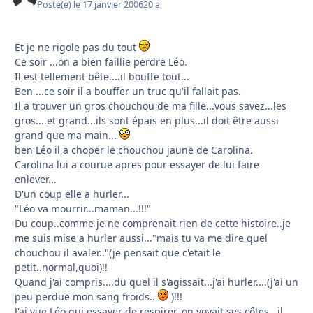
Posté(e)
le 17 janvier 2006
20 a
Et je ne rigole pas du tout
Ce soir ...on a bien faillie perdre Léo.
Il est tellement bête....il bouffe tout...
Ben ...ce soir il a bouffer un truc qu'il fallait pas.
Il a trouver un gros chouchou de ma fille...vous savez...les
gros....et grand...ils sont épais en plus...il doit être aussi
grand que ma main...
ben Léo il a choper le chouchou jaune de Carolina.
Carolina lui a courue apres pour essayer de lui faire
enlever...
D'un coup elle a hurler...
"Léo va mourrir...maman...!!!"
Du coup..comme je ne comprenait rien de cette histoire..je
me suis mise a hurler aussi..."mais tu va me dire quel
chouchou il avaler.."(je pensait que c'etait le
petit..normal,quoi)!!
Quand j'ai compris....du quel il s'agissait...j'ai hurler....(j'ai un
peu perdue mon sang froids..
)!!!
J'ai vue Léo qui essayer de respirer..on voyait ses côtes...il