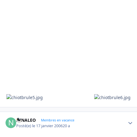
NINALEO
Autho
Membres en vacance
Posté(e)
le 17 janvier 2006
20 a