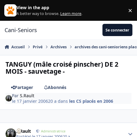
Aller au contenu
View in the app
×
Di
A better way to browse.
Learn more
.
Cani-Seniors
Se connecter
Accueil
Privé
Archives
archives des cani-senioriens plac
TANGUY (mâle croisé pinscher) DE 2
MOIS - sauvetage -
Partager
Abonnés
Par
S.Rault
le 17 janvier 2006
20 a
dans
les CS placés en 2006
S.Rault
Autho
Administratrice
Posté(e)
le 17 janvier 2006
20 a