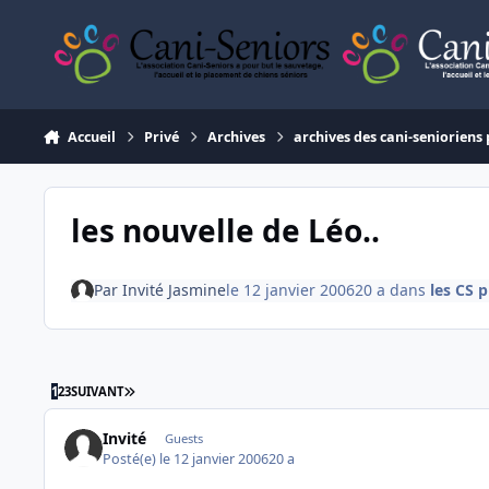
Aller au contenu
Accueil
Privé
Archives
archives des cani-senioriens 
les nouvelle de Léo..
Par
Invité Jasmine
le 12 janvier 2006
20 a
dans
les CS 
DERNIÈRE PAGE
1
2
3
SUIVANT
Invité
Guests
Posté(e)
le 12 janvier 2006
20 a