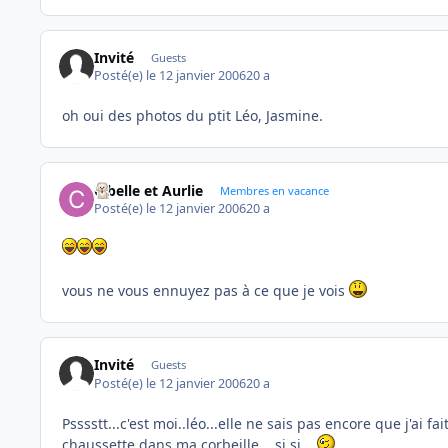
Invité
Guests
Posté(e)
le 12 janvier 2006
20 a
oh oui des photos du ptit Léo, Jasmine.
Cibelle et Aurlie
Membres en vacance
Posté(e)
le 12 janvier 2006
20 a
vous ne vous ennuyez pas à ce que je vois
Invité
Guests
Posté(e)
le 12 janvier 2006
20 a
Psssstt...c'est moi..léo...elle ne sais pas encore que j'ai fa
chaussette dans ma corbeille....si si...