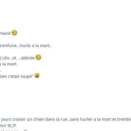
llemand
enfuire...hurle a la mort..
 Léo...et ...abboie
a la mort.
.
 ben c'etait loupé"
n jours croiser un chien dans la rue ,sans hurler a la mort et trembl
ur 8) )?!