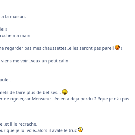
 a la maison.
e!!!
pproche ma main
..ne regarder pas mes chaussettes..elles seront pas pareil
!
 viens me voir...veux un petit calin.
aule..
omets de faire plus de bétises...
 de rigoler,car Monsieur Léo en a deja perdu 2!!!que je n'ai pas
.et il le recrache.
r que je lui vole..alors il avale le truc