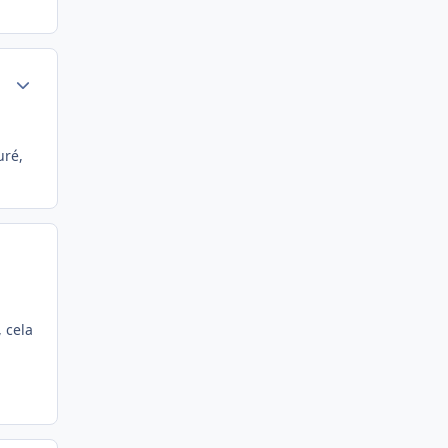
Author stats
uré,
 cela