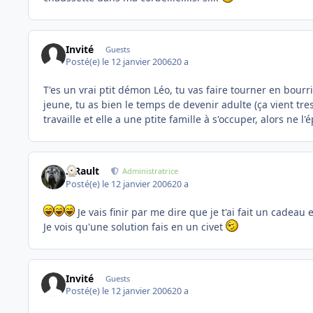
Invité
Guests
Posté(e)
le 12 janvier 2006
20 a
T'es un vrai ptit démon Léo, tu vas faire tourner en bou
jeune, tu as bien le temps de devenir adulte (ça vient tre
travaille et elle a une ptite famille à s'occuper, alors ne l
S.Rault
Administratrice
Posté(e)
le 12 janvier 2006
20 a
Je vais finir par me dire que je t'ai fait un cade
Je vois qu'une solution fais en un civet
Invité
Guests
Posté(e)
le 12 janvier 2006
20 a