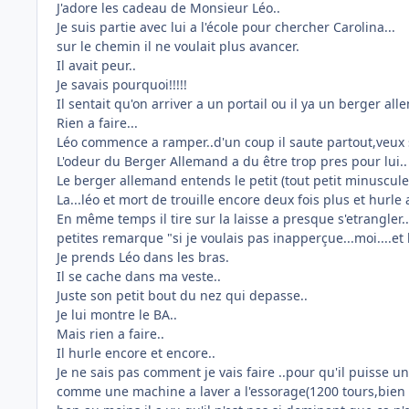
J'adore les cadeau de Monsieur Léo..
Je suis partie avec lui a l'école pour chercher Carolina...
sur le chemin il ne voulait plus avancer.
Il avait peur..
Je savais pourquoi!!!!!
Il sentait qu'on arriver a un portail ou il ya un berger a
Rien a faire...
Léo commence a ramper..d'un coup il saute partout,veux s'
L'odeur du Berger Allemand a du être trop pres pour lui..
Le berger allemand entends le petit (tout petit minuscule)
La...léo et mort de trouille encore deux fois plus et hurle 
En même temps il tire sur la laisse a presque s'etrangler..
petites remarque "si je voulais pas inapperçue...moi....et
Je prends Léo dans les bras.
Il se cache dans ma veste..
Juste son petit bout du nez qui depasse..
Je lui montre le BA..
Mais rien a faire..
Il hurle encore et encore..
Je ne sais pas comment je vais faire ..pour qu'il puisse u
comme une machine a laver a l'essorage(1200 tours,bien s