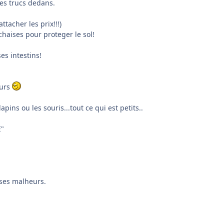
des trucs dedans.
tacher les prix!!!)
chaises pour proteger le sol!
es intestins!
murs
apins ou les souris...tout ce qui est petits..
E"
 ses malheurs.