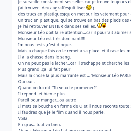
Je surveille constament ses selles car je trouve toujours 
j'ai trouver...deux agraffes(ultiliser
)
des trucs en plastiques(qu'on met sur les vetement pour at
un truc en plastique..qui se trouve en bas des pieds des 
Je l'ai retrouver ENTIER dans ses sellles.
Monsieur Léo doit faire attention...car il pourrait abimer s
Monsieur Léo est très dominant!!!!
Im nous tests ,c'est dingue.
Mais a chaque fois on le remet a sa place..et il rase les 
Il a la chasse dans le sang.
On ne peux pas le lacher...car il s'echappe et cherche les l
Plus grand..ça lui fait peur!
Mais la chose la plus marrante est ..."Monsieur Léo PARL
Oui oui..
Quand on lui dit "Tu veux te promener?"
Il repond..et bien e plus.
Pareil pour manger...ou autre
Il mets sa bouche en forme de O et il nous raconte toute
Il faudras que je le film quand il nous parle.
Voila.
En gros...tout va bien.
Ah oui..Monsieur Léo fait pipi comme un grand.