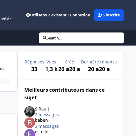
Utilisateur existant ? Connexion
S’inscrire
ivité
Search...
Réponses
Vues
Créé
Dernière réponse
33
1,3 k
20 a
20 a
20 a
20 a
és
Meilleurs contributeurs dans ce
sujet
S.Rault
2 messages
baben
2 messages
estelle