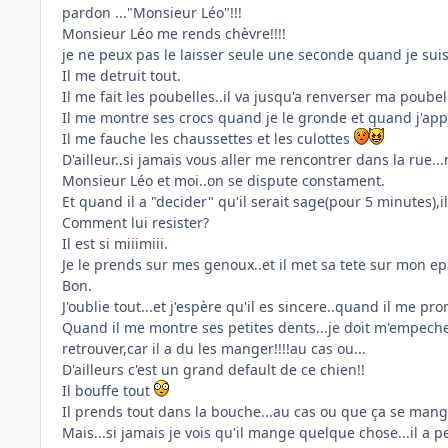
pardon ..."Monsieur Léo"!!!
Monsieur Léo me rends chèvre!!!!
je ne peux pas le laisser seule une seconde quand je suis
Il me detruit tout.
Il me fait les poubelles..il va jusqu'a renverser ma poubell
Il me montre ses crocs quand je le gronde et quand j'a
Il me fauche les chaussettes et les culottes
D'ailleur..si jamais vous aller me rencontrer dans la rue.
Monsieur Léo et moi..on se dispute constament.
Et quand il a "decider" qu'il serait sage(pour 5 minutes),il
Comment lui resister?
Il est si miiimiii.
Je le prends sur mes genoux..et il met sa tete sur mon ep
Bon.
J'oublie tout...et j'espère qu'il es sincere..quand il me pr
Quand il me montre ses petites dents...je doit m'empecher
retrouver,car il a du les manger!!!!au cas ou...
D'ailleurs c'est un grand default de ce chien!!
Il bouffe tout
Il prends tout dans la bouche...au cas ou que ça se mange.
Mais...si jamais je vois qu'il mange quelque chose...il a peu