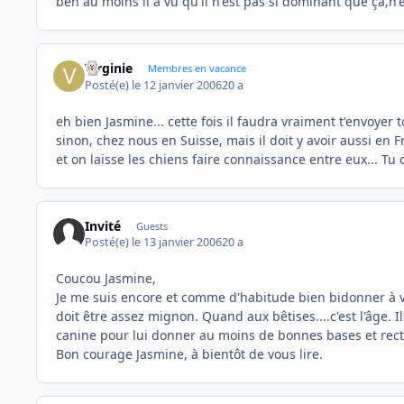
ben au moins il a vu qu'il n'est pas si dominant que ça,n'es
Virginie
Membres en vacance
Posté(e)
le 12 janvier 2006
20 a
eh bien Jasmine... cette fois il faudra vraiment t'envoyer t
sinon, chez nous en Suisse, mais il doit y avoir aussi en F
et on laisse les chiens faire connaissance entre eux... Tu
Invité
Guests
Posté(e)
le 13 janvier 2006
20 a
Coucou Jasmine,
Je me suis encore et comme d'habitude bien bidonner à vous
doit être assez mignon. Quand aux bêtises....c'est l'âge. I
canine pour lui donner au moins de bonnes bases et recti
Bon courage Jasmine, à bientôt de vous lire.