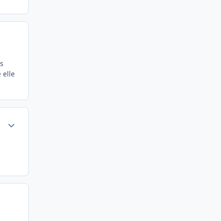
es
 elle
Author stats