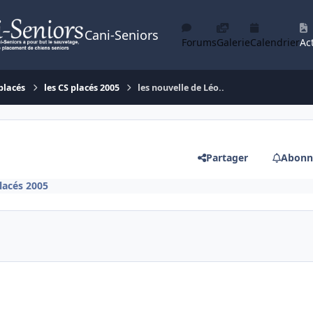
Cani-Seniors
Forums
Galerie
Calendrier
Act
placés
les CS placés 2005
les nouvelle de Léo..
Partager
Abonn
placés 2005