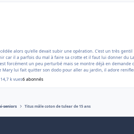
ation. C'est un très gentil papi âgé de 14 ans qui a été opéré il y a quelques années
r car il a parfois du mal à faire sa crotte et il faut lui donner du
l est forcément un peu perturbé mais se montre déjà en demande d'af
Mary lui fait quitter son dodo pour aller au jardin, il adore renifl
14,7 k vues
6 abonnés
ni-seniors
Titus mâle coton de tulear de 15 ans