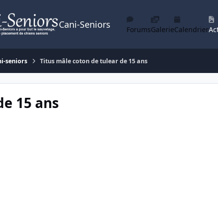
Cani-Seniors
Forums
Galerie
Calendrier
Act
ni-seniors
Titus mâle coton de tulear de 15 ans
de 15 ans