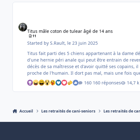
Titus mâle coton de tulear âgé de 14 ans
Titus mâle coton de tulear âgé de 14 ans
11
Started by
S.Rault
,
le 23 juin 2025
Titus fait parti des 5 chiens appartenant à la dame décédée alors qu'elle devait subir une opér
d'une hernie péri anale qui peut être entrain de reveni
décès de sa maîtresse et d'avoir quitté ses copains, i
proche de l'humain. Il dort pas mal, mais une fois que 
160 réponses
Accueil
Les retraités de cani-seniors
Les retraités de ca
Light Mode
Dark Mode
System Preference