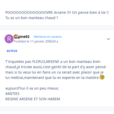
POOOOOOOOOOOOOOVRE Arsene !!!! On pense bien à toi !!
Tu as un bon manteau chaud ?
Regine92
Autho
Membres en vacance
Posté(e)
le 11 janvier 2006
20 a
AUTEUR
T'inquietes pas FLOFLO,ARSENE a un bon manteau bien
chaud,je tricote aussi,c'est gentil de ta part d'y avoir pensé
mais si tu veux lui en faire un ca serait avec plaisir que je
lui mettrai,maintenant que tu es experte en la matière
aujourd'hui il va un peu mieux;
AMITIES
REGINE ARSENE ET SON HAREM