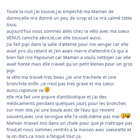
Toute la nuit j'ai tousse,j'ai empéché ma Maman de
dormir,elle m'a donné un peu de sirop et ca m'a calmé cette
toux;
aujourd'hui nous sommes allés chez la véto avec ma soeur
VENUS caniche abricot,car elle toussait aussi.
J'ai fait pipi dans la salle d'attente pour me venger car elle
avait pris du retard et j'en avais marre d'attendre.Ce qui a
bien fait rire Papounet car Maman a voulu nettoyer car elle
avait honte mais elle n'avait qu'un petit klenex pour un gros
pipi.
la véto ma trouvé tres beau ,j'ai une tracheite et une
bronchite enfin ,ce n'est pas tres grave et ma soeur
aussi,copieuse va
elle m'a fait une piqure d'antibiotique et j'ai des
médicaments pendant quelques jours pour les bronches
sur mon dos j'ai une boule avec de l'eau qui revient
souvent,avec une seringue elle l'a vidé,mème pas mal
Maman m'avait mis dans un chale pour que je n'attrape pas
froid,et nous sommes rentrés a la maison avec soeurette et
la on dors,ca nous a fatigué tout ça.