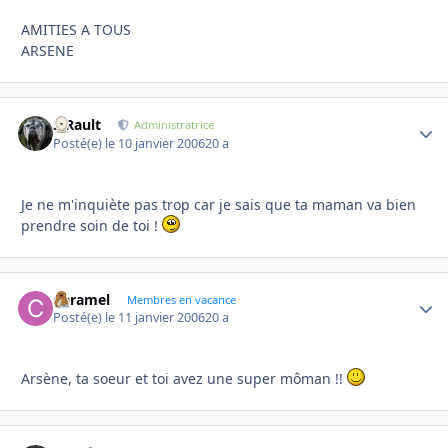
AMITIES A TOUS
ARSENE
S.Rault
Autho
Administratrice
Posté(e)
le 10 janvier 2006
20 a
Je ne m'inquiète pas trop car je sais que ta maman va bien
prendre soin de toi !
Caramel
Autho
Membres en vacance
Posté(e)
le 11 janvier 2006
20 a
Arsène, ta soeur et toi avez une super môman !!