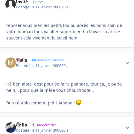
Invité
Guests
Posté(e)
le 11 janvier 2006
20 a
reposer vous bien les petits loulou aprés les bons soin de
votre maman tous va aller super bien ha l'hiver sa arrive
souvent cela vivement le soleil hein
Malia
Autho
Membres en vacance
Posté(e)
le 11 janvier 2006
20 a
Hé ben alors, c'est pour se faire plaindre, tout ça, je parie,
hein... pour que la mère vous chouchoute...
Bon rétablissement, petit Arsène !
floflo
Autho
Modératrice
Posté(e)
le 11 janvier 2006
20 a