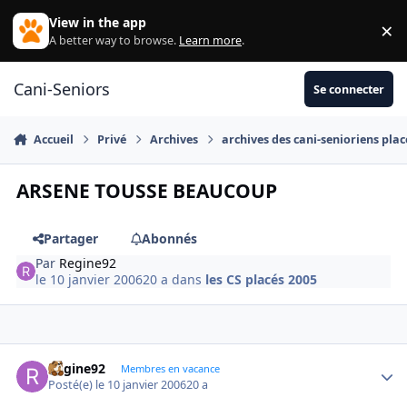
Aller au contenu
View in the app
×
Di
A better way to browse.
Learn more
.
Cani-Seniors
Se connecter
Accueil
Privé
Archives
archives des cani-senioriens plac
ARSENE TOUSSE BEAUCOUP
Partager
Abonnés
Par
Regine92
le 10 janvier 2006
20 a
dans
les CS placés 2005
Regine92
Autho
Membres en vacance
Posté(e)
le 10 janvier 2006
20 a