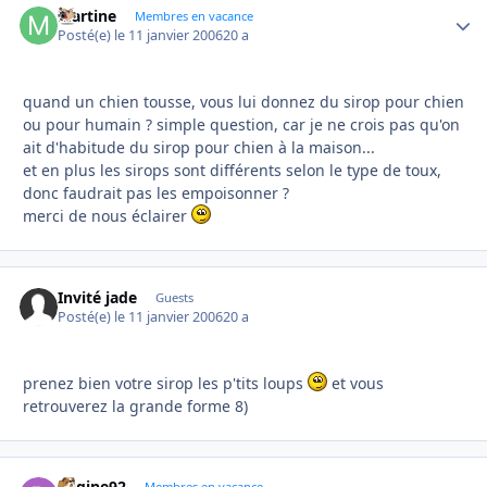
Martine
Autho
Membres en vacance
Posté(e)
le 11 janvier 2006
20 a
quand un chien tousse, vous lui donnez du sirop pour chien
ou pour humain ? simple question, car je ne crois pas qu'on
ait d'habitude du sirop pour chien à la maison...
et en plus les sirops sont différents selon le type de toux,
donc faudrait pas les empoisonner ?
merci de nous éclairer
Invité jade
Guests
Posté(e)
le 11 janvier 2006
20 a
prenez bien votre sirop les p'tits loups
et vous
retrouverez la grande forme 8)
Regine92
Membres en vacance