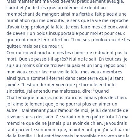
Mais maintenant me voici devenu pratiquement aveugle,
sourd et j'ai de très gros problèmes de dentition
m'empêchant de manger; ainsi ma fierté a fait place à une
humiliation qui me déroute. Je sens que la vie me reproche
d'avoir trop prolongé la fête. Je dois faire mes adieux avant
de devenir un poids insupportable pour moi et pour ceux
qui m'ont donné leur affection. Il me sera douloureux de les
quitter, mais pas de mourir.
Contrairement aux hommes les chiens ne redoutent pas la
mort. Que se passe-t-il après? Nul ne le sait. En tout cas, je
suis au moins sûr de trouver la paix et un long repos pour
mon vieux coeur las, ma vieille tête, mes vieux membres
ainsi qu'un sommeil éternel dans cette terre que j'ai tant
aimée. Il est un dernier voeu que je formule en toute
sincérité. J'ai entendu ma maîtresse, dire: "Quand
Charlemagne mourra, nous n'aurons jamais plus de chien.
Je l'aime tellement que je ne pourrai plus en aimer un
autre." Maintenant pour l'amour de moi, je lui demande de
revenir sur sa décision. Ce serait un bien piètre tribut à ma
mémoire que de ne jamais plus avoir de chien. Je voudrais
tant garder le sentiment que, maintenant que j'ai fait partie
de la famille, il lui est désormais impossible de vivre sans la