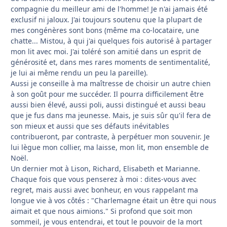
compagnie du meilleur ami de l'homme! Je n'ai jamais été
exclusif ni jaloux. J'ai toujours soutenu que la plupart de
mes congénères sont bons (même ma co-locataire, une
chatte... Mistou, à qui j'ai quelques fois autorisé à partager
mon lit avec moi. J'ai toléré son amitié dans un esprit de
générosité et, dans mes rares moments de sentimentalité,
je lui ai même rendu un peu la pareille).
Aussi je conseille à ma maîtresse de choisir un autre chien
à son goût pour me succéder. Il pourra difficilement être
aussi bien élevé, aussi poli, aussi distingué et aussi beau
que je fus dans ma jeunesse. Mais, je suis sûr qu'il fera de
son mieux et aussi que ses défauts inévitables
contribueront, par contraste, à perpétuer mon souvenir. Je
lui lègue mon collier, ma laisse, mon lit, mon ensemble de
Noël.
Un dernier mot à Lison, Richard, Elisabeth et Marianne.
Chaque fois que vous penserez à moi : dites-vous avec
regret, mais aussi avec bonheur, en vous rappelant ma
longue vie à vos côtés : "Charlemagne était un être qui nous
aimait et que nous aimions." Si profond que soit mon
sommeil, je vous entendrai, et tout le pouvoir de la mort