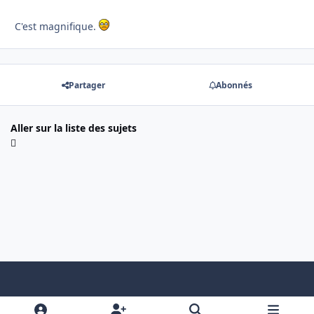
C'est magnifique.
Partager
Abonnés
Aller sur la liste des sujets
Light Mode
Dark Mode
System Preference
f
x