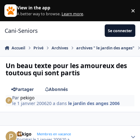
Aller au contenu
View in the app
×
Di
A better way to browse.
Learn more
.
Cani-Seniors
Se connecter
Accueil
Privé
Archives
archives " le jardin des anges"
Un beau texte pour les amoureux des
toutous qui sont partis
Partager
Abonnés
Par
pekigo
le 1 janvier 2006
20 a
dans
le jardin des anges 2006
pekigo
Autho
Membres en vacance
Posté(e)
le 1 janvier 2006
20 a