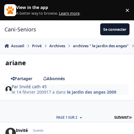
Aller au contenu
View in the app
×
Di
A better way to browse.
Learn more
.
Cani-Seniors
Se connecter
Accueil
Privé
Archives
archives " le jardin des anges"
ariane
Partager
Abonnés
Par
Invité cath 45
le 14 février 2009
17 a
dans
le jardin des anges 2009
D
PAGE 1 SUR 2
SUIVANT
Invité
Guests