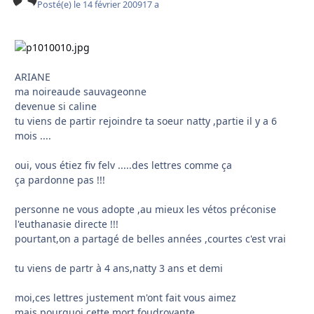
Posté(e)
le 14 février 2009
17 a
ARIANE
ma noireaude sauvageonne
devenue si caline
tu viens de partir rejoindre ta soeur natty ,partie il y a 6
mois ....
oui, vous étiez fiv felv .....des lettres comme ça
ça pardonne pas !!!
personne ne vous adopte ,au mieux les vétos préconise
l'euthanasie directe !!!
pourtant,on a partagé de belles années ,courtes c'est vrai
tu viens de partr à 4 ans,natty 3 ans et demi
moi,ces lettres justement m'ont fait vous aimez
mais pourquoi cette mort foudroyante