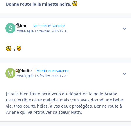
Bonne route jolie minette noire.
sylmo
Autho
Membres en vacance
Posté(e)
le 14 février 2009
17 a
:?
Mélodie
Autho
Membres en vacance
Posté(e)
le 15 février 2009
17 a
Je suis bien triste pour vous du départ de la belle Ariane.
C'est terrible cette maladie mais vous avez donné une belle
vie, trop courte hélas, à vos deux protégées. Bonne route à
Ariane qui va retrouver sa soeur Natty.