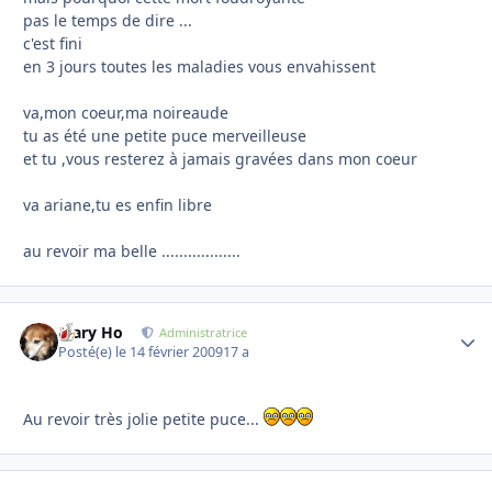
pas le temps de dire ...
c'est fini
en 3 jours toutes les maladies vous envahissent
va,mon coeur,ma noireaude
tu as été une petite puce merveilleuse
et tu ,vous resterez à jamais gravées dans mon coeur
va ariane,tu es enfin libre
au revoir ma belle ..................
Mary Ho
Autho
Administratrice
Posté(e)
le 14 février 2009
17 a
Au revoir très jolie petite puce...