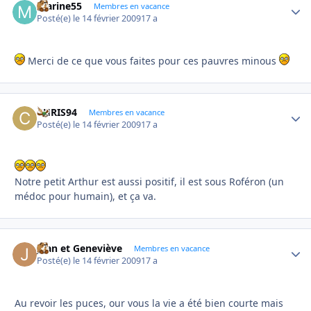
marine55
Autho
Membres en vacance
Posté(e)
le 14 février 2009
17 a
Merci de ce que vous faites pour ces pauvres minous
CHRIS94
Autho
Membres en vacance
Posté(e)
le 14 février 2009
17 a
Notre petit Arthur est aussi positif, il est sous Roféron (un
médoc pour humain), et ça va.
Jean et Geneviève
Autho
Membres en vacance
Posté(e)
le 14 février 2009
17 a
Au revoir les puces, our vous la vie a été bien courte mais