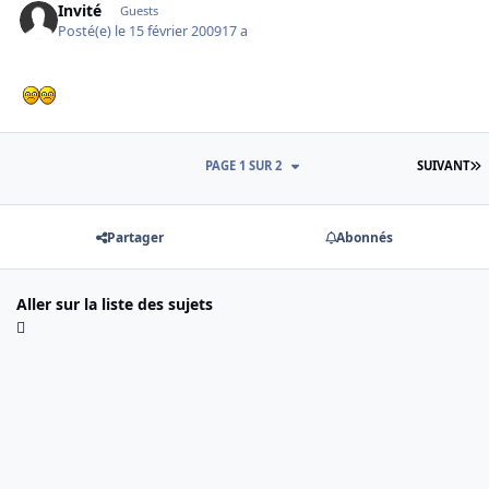
Invité
Guests
Posté(e)
le 15 février 2009
17 a
D
PAGE 1 SUR 2
SUIVANT
Partager
Abonnés
Aller sur la liste des sujets