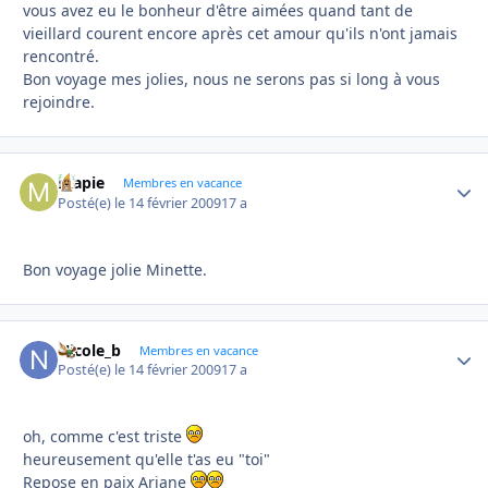
vous avez eu le bonheur d'être aimées quand tant de
vieillard courent encore après cet amour qu'ils n'ont jamais
rencontré.
Bon voyage mes jolies, nous ne serons pas si long à vous
rejoindre.
mapie
Autho
Membres en vacance
Posté(e)
le 14 février 2009
17 a
Bon voyage jolie Minette.
Nicole_b
Autho
Membres en vacance
Posté(e)
le 14 février 2009
17 a
oh, comme c'est triste
heureusement qu'elle t'as eu "toi"
Repose en paix Ariane