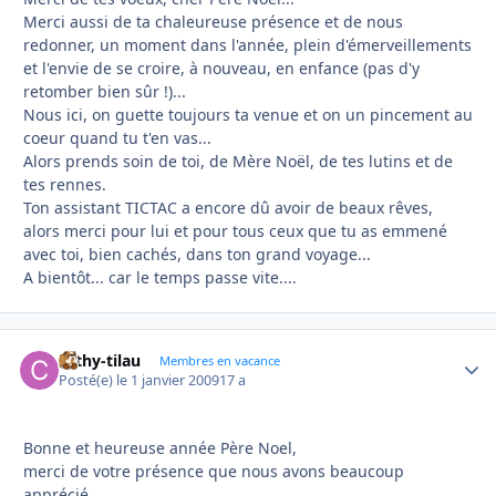
Merci aussi de ta chaleureuse présence et de nous
redonner, un moment dans l'année, plein d'émerveillements
et l'envie de se croire, à nouveau, en enfance (pas d'y
retomber bien sûr !)...
Nous ici, on guette toujours ta venue et on un pincement au
coeur quand tu t'en vas...
Alors prends soin de toi, de Mère Noël, de tes lutins et de
tes rennes.
Ton assistant TICTAC a encore dû avoir de beaux rêves,
alors merci pour lui et pour tous ceux que tu as emmené
avec toi, bien cachés, dans ton grand voyage...
A bientôt... car le temps passe vite....
cathy-tilau
Autho
Membres en vacance
Posté(e)
le 1 janvier 2009
17 a
Bonne et heureuse année Père Noel,
merci de votre présence que nous avons beaucoup
apprécié