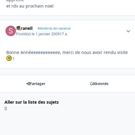
et rdv au prochain noel
Saranell
Autho
Membres en vacance
Posté(e)
le 1 janvier 2009
17 a
Bonne Annéeeeeeeeeeeee, merci de nous avoir rendu visite
!
Partager
Abonnés
Aller sur la liste des sujets