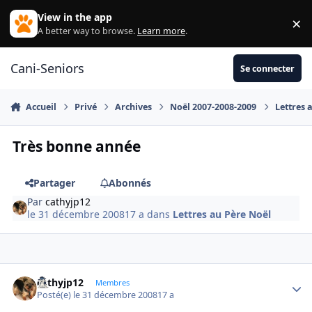
Aller au contenu
View in the app
×
Di
A better way to browse.
Learn more
.
Cani-Seniors
Se connecter
Accueil
Privé
Archives
Noël 2007-2008-2009
Lettres 
Très bonne année
Partager
Abonnés
Par
cathyjp12
le 31 décembre 2008
17 a
dans
Lettres au Père Noël
cathyjp12
Autho
Membres
Posté(e)
le 31 décembre 2008
17 a