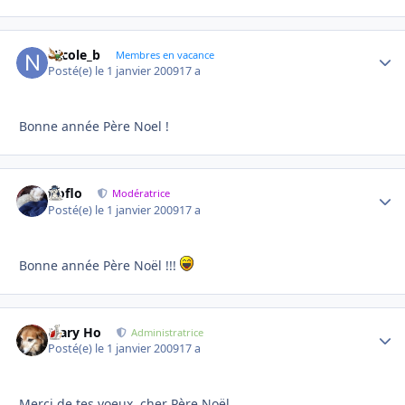
Nicole_b
Autho
Membres en vacance
Posté(e)
le 1 janvier 2009
17 a
Bonne année Père Noel !
floflo
Autho
Modératrice
Posté(e)
le 1 janvier 2009
17 a
Bonne année Père Noël !!!
Mary Ho
Autho
Administratrice
Posté(e)
le 1 janvier 2009
17 a
Merci de tes voeux, cher Père Noël...