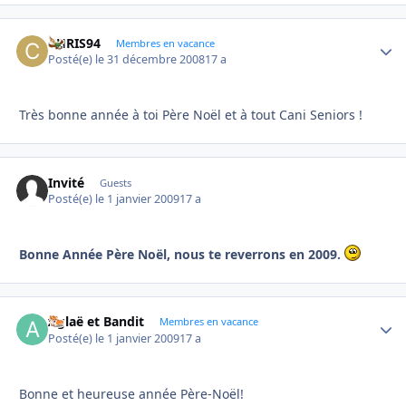
CHRIS94
Autho
Membres en vacance
Posté(e)
le 31 décembre 2008
17 a
Très bonne année à toi Père Noël et à tout Cani Seniors !
Invité
Guests
Posté(e)
le 1 janvier 2009
17 a
Bonne Année Père Noël, nous te reverrons en 2009.
Aglaë et Bandit
Autho
Membres en vacance
Posté(e)
le 1 janvier 2009
17 a
Bonne et heureuse année Père-Noël!