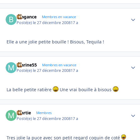
Bragance
Autho
Membres en vacance
Posté(e)
le 27 décembre 2008
17 a
Elle a une jolie petite bouille ! Bisous, Tequila !
marine55
Autho
Membres en vacance
Posté(e)
le 27 décembre 2008
17 a
La belle petite ratière
Une vrai bouille à bisous
martie
Autho
Membres
Posté(e)
le 27 décembre 2008
17 a
Tres jolie la puce avec son petit regard coquin de coté