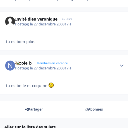
Invité dieu veronique
Guests
Posté(e)
le 27 décembre 2008
17 a
tu es bien jolie.
Nicole_b
Autho
Membres en vacance
Posté(e)
le 27 décembre 2008
17 a
tu es belle et coquine
Partager
Abonnés
Aller sur la liste des sujets