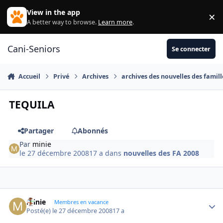
Aller au contenu
View in the app
×
Di
A better way to browse.
Learn more
.
Cani-Seniors
Se connecter
Accueil
Privé
Archives
archives des nouvelles des famill
TEQUILA
Partager
Abonnés
Par
minie
le 27 décembre 2008
17 a
dans
nouvelles des FA 2008
minie
Autho
Membres en vacance
Posté(e)
le 27 décembre 2008
17 a