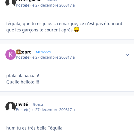
Posté(e)
le 27 décembre 2008
17 a
téquila, que tu es jolie.... remarque, ce n'est pas étonnant
que les garçons te courent après
kizoprt
Autho
Membres
Posté(e)
le 27 décembre 2008
17 a
pfalalalaaaaaaa!
Quelle bellote!!!!
Invité
Guests
Posté(e)
le 27 décembre 2008
17 a
hum tu es très belle Téquila