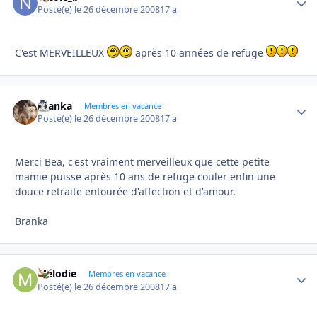
Posté(e)
le 26 décembre 2008
17 a
C'est MERVEILLEUX
après 10 années de refuge
branka
Autho
Membres en vacance
Posté(e)
le 26 décembre 2008
17 a
Merci Bea, c'est vraiment merveilleux que cette petite
mamie puisse après 10 ans de refuge couler enfin une
douce retraite entourée d'affection et d'amour.
Branka
Mélodie
Autho
Membres en vacance
Posté(e)
le 26 décembre 2008
17 a