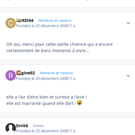
CHRIS94
Autho
Membres en vacance
Posté(e)
le 25 décembre 2008
17 a
Oh oui, merci pour cette vieille chienne qui a encore
certainement de bons moments à vivre...
Regine92
Autho
Membres en vacance
Posté(e)
le 25 décembre 2008
17 a
elle a l'air d'etre bien et surtout a l'aise !
elle est marrante quand elle dort !
Invité
Guests
Posté(e)
le 25 décembre 2008
17 a