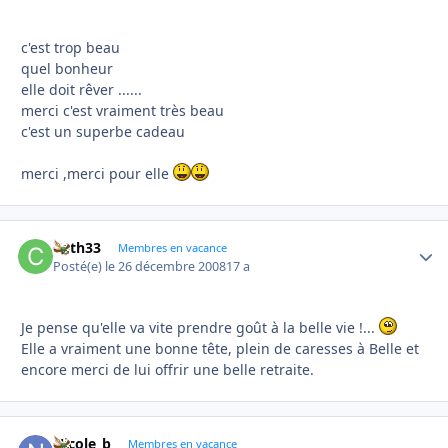
c'est trop beau
quel bonheur
elle doit rêver ......
merci c'est vraiment très beau
c'est un superbe cadeau
merci ,merci pour elle
Cath33
Autho
Membres en vacance
Posté(e)
le 26 décembre 2008
17 a
Je pense qu'elle va vite prendre goût à la belle vie !...
Elle a vraiment une bonne tête, plein de caresses à Belle et
encore merci de lui offrir une belle retraite.
Nicole_b
Autho
Membres en vacance