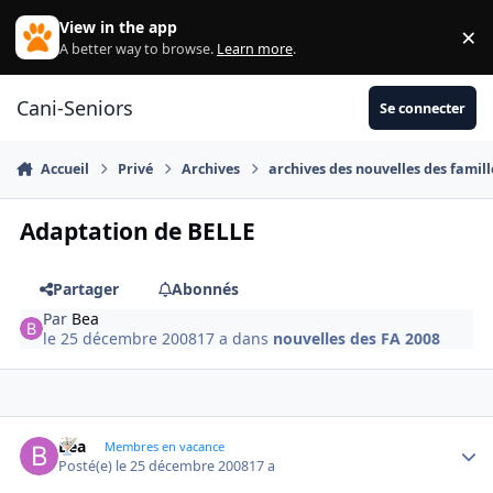
Aller au contenu
View in the app
×
Di
A better way to browse.
Learn more
.
Cani-Seniors
Se connecter
Accueil
Privé
Archives
archives des nouvelles des famill
Adaptation de BELLE
Partager
Abonnés
Par
Bea
le 25 décembre 2008
17 a
dans
nouvelles des FA 2008
Bea
Autho
Membres en vacance
Posté(e)
le 25 décembre 2008
17 a