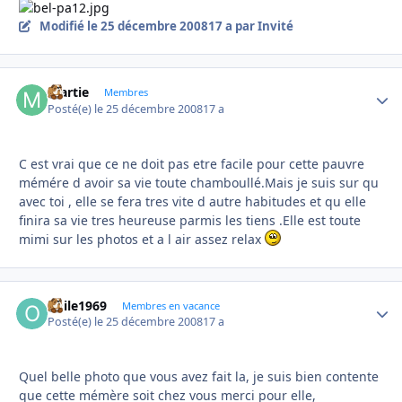
Modifié
le 25 décembre 2008
17 a
par Invité
martie
Autho
Membres
Posté(e)
le 25 décembre 2008
17 a
C est vrai que ce ne doit pas etre facile pour cette pauvre
mémére d avoir sa vie toute chamboullé.Mais je suis sur qu
avec toi , elle se fera tres vite d autre habitudes et qu elle
finira sa vie tres heureuse parmis les tiens .Elle est toute
mimi sur les photos et a l air assez relax
odile1969
Autho
Membres en vacance
Posté(e)
le 25 décembre 2008
17 a
Quel belle photo que vous avez fait la, je suis bien contente
que cette mémère soit chez vous merci pour elle,