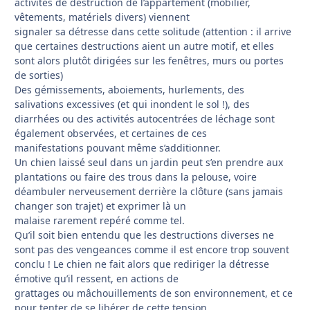
activités de destruction de l’appartement (mobilier,
vêtements, matériels divers) viennent
signaler sa détresse dans cette solitude (attention : il arrive
que certaines destructions aient un autre motif, et elles
sont alors plutôt dirigées sur les fenêtres, murs ou portes
de sorties)
Des gémissements, aboiements, hurlements, des
salivations excessives (et qui inondent le sol !), des
diarrhées ou des activités autocentrées de léchage sont
également observées, et certaines de ces
manifestations pouvant même s’additionner.
Un chien laissé seul dans un jardin peut s’en prendre aux
plantations ou faire des trous dans la pelouse, voire
déambuler nerveusement derrière la clôture (sans jamais
changer son trajet) et exprimer là un
malaise rarement repéré comme tel.
Qu’il soit bien entendu que les destructions diverses ne
sont pas des vengeances comme il est encore trop souvent
conclu ! Le chien ne fait alors que rediriger la détresse
émotive qu’il ressent, en actions de
grattages ou mâchouillements de son environnement, et ce
pour tenter de se libérer de cette tension.