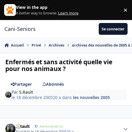
Aller au contenu
View in the app
×
Di
A better way to browse.
Learn more
.
Cani-Seniors
Se connecter
Accueil
Privé
Archives
archives des nouvelles de 2005 à
Enfermés et sans activité quelle vie
pour nos animaux ?
Partager
Abonnés
Par
S.Rault
le 18 décembre 2005
20 a
dans
les nouvelles 2005
S.Rault
Autho
Administratrice
Posté(e)
le 18 décembre 2005
20 a