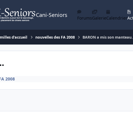
Cani-Seniors
Forums
Galerie
Calendrier
Act
milles d'accueil
nouvelles des FA 2008
BARON a mis son manteau.
.
FA 2008