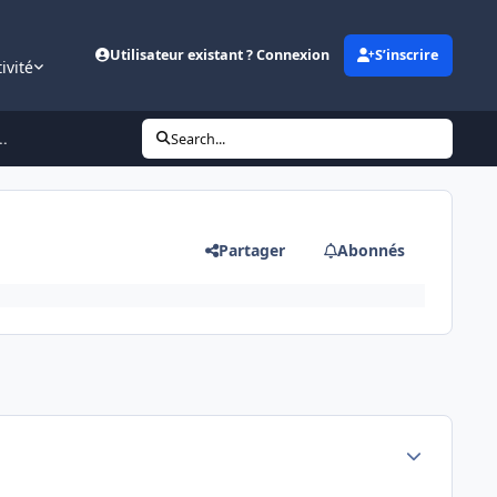
Utilisateur existant ? Connexion
S’inscrire
ivité
..
Search...
Partager
Abonnés
Author stats