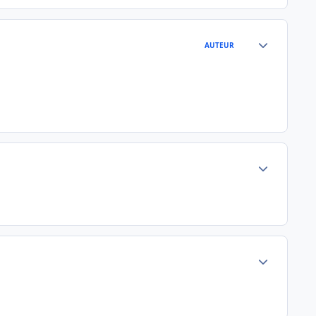
Author stats
AUTEUR
Author stats
Author stats