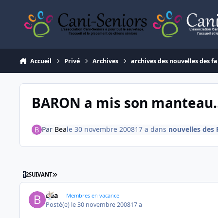
Aller au contenu
Accueil
Privé
Archives
archives des nouvelles des fa
BARON a mis son manteau..
Par
Bea
le 30 novembre 2008
17 a
dans
nouvelles des 
DERNIÈRE PAGE
1
2
SUIVANT
Bea
Membres en vacance
Posté(e)
le 30 novembre 2008
17 a