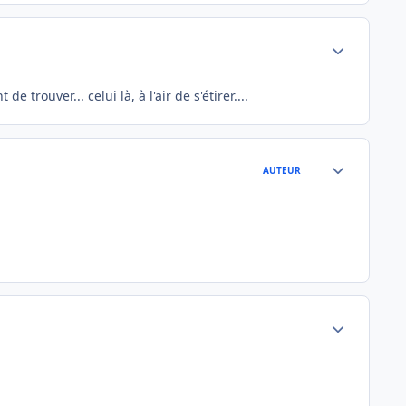
Author stats
trouver... celui là, à l'air de s'étirer....
Author stats
AUTEUR
Author stats