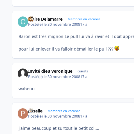
Claire Delamarre
Membres en vacance
Posté(e)
le 30 novembre 2008
17 a
Baron est très mignon.Le pull lui va à ravir et il doit app
pour lui enlever il va falloir démailler le pull ???
Invité dieu veronique
Guests
Posté(e)
le 30 novembre 2008
17 a
wahouu
paselle
Membres en vacance
Posté(e)
le 30 novembre 2008
17 a
j'aime beaucoup et surtout le petit col....