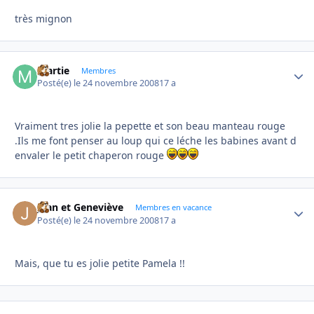
très mignon
martie
Autho
Membres
Posté(e)
le 24 novembre 2008
17 a
Vraiment tres jolie la pepette et son beau manteau rouge
.Ils me font penser au loup qui ce léche les babines avant d
envaler le petit chaperon rouge
Jean et Geneviève
Autho
Membres en vacance
Posté(e)
le 24 novembre 2008
17 a
Mais, que tu es jolie petite Pamela !!