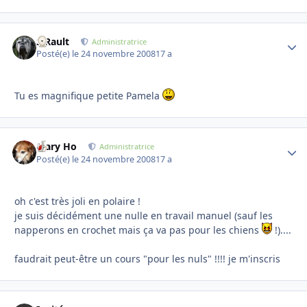
S.Rault
Autho
Administratrice
Posté(e)
le 24 novembre 2008
17 a
Tu es magnifique petite Pamela
Mary Ho
Autho
Administratrice
Posté(e)
le 24 novembre 2008
17 a
oh c'est très joli en polaire !
je suis décidément une nulle en travail manuel (sauf les
napperons en crochet mais ça va pas pour les chiens
!)....
faudrait peut-être un cours "pour les nuls" !!!! je m'inscris