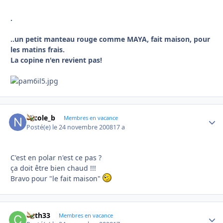
.
..un petit manteau rouge comme MAYA, fait maison, pour
les matins frais.
La copine n'en revient pas!
Nicole_b
Autho
Membres en vacance
Posté(e)
le 24 novembre 2008
17 a
C'est en polar n'est ce pas ?
ça doit être bien chaud !!!
Bravo pour "le fait maison"
Cath33
Autho
Membres en vacance