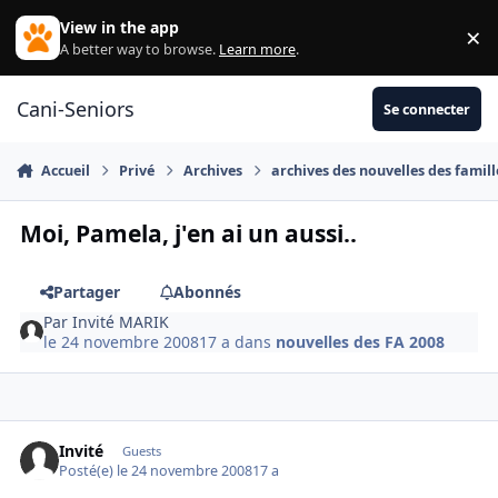
Aller au contenu
View in the app
×
Di
A better way to browse.
Learn more
.
Cani-Seniors
Se connecter
Accueil
Privé
Archives
archives des nouvelles des famill
Moi, Pamela, j'en ai un aussi..
Partager
Abonnés
Par
Invité MARIK
le 24 novembre 2008
17 a
dans
nouvelles des FA 2008
Invité
Guests
Posté(e)
le 24 novembre 2008
17 a