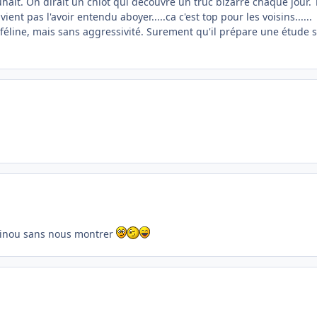
souhait. On dirait un chiot qui découvre un truc bizarre chaque jour. 
nt pas l'avoir entendu aboyer.....ca c'est top pour les voisins......
e féline, mais sans aggressivité. Surement qu'il prépare une étude 
rkinou sans nous montrer