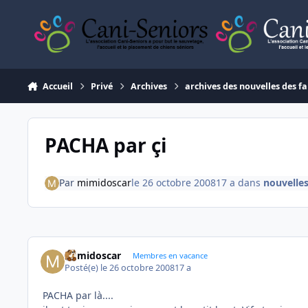
Aller au contenu
Accueil
Privé
Archives
archives des nouvelles des fa
PACHA par çi
Par
mimidoscar
le 26 octobre 2008
17 a
dans
nouvelles
mimidoscar
Membres en vacance
Posté(e)
le 26 octobre 2008
17 a
PACHA par là....