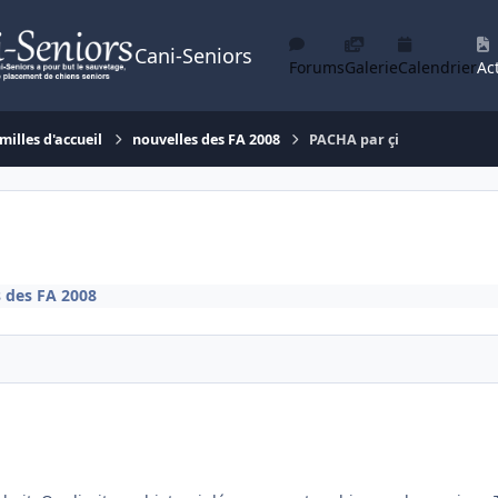
Cani-Seniors
Forums
Galerie
Calendrier
Act
milles d'accueil
nouvelles des FA 2008
PACHA par çi
 des FA 2008