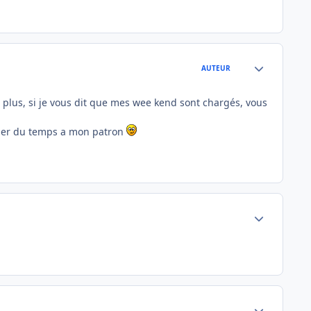
Author stats
AUTEUR
n plus, si je vous dit que mes wee kend sont chargés, vous
 donner du temps a mon patron
Author stats
Author stats