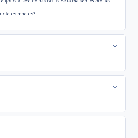
Toujours a l'écoute des bruits de la maison les oreilles
sur leurs moeurs?
Author stats
Author stats