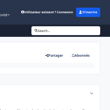
Utilisateur existant ? Connexion
S’inscrire
ivité
Search...
Partager
Abonnés
Author stats