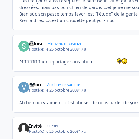
il est toujours aussi craquant le petit bout. Vif et gai a 
dressées, mais pas bon chien de garde.....et je ne me souvie
Bien sûr, son passe temps favori est "l'étude" de la gent
Rien a dire......c'est un chouette petit yorkinou
sylmo
Membres en vacance
Posté(e)
le 26 octobre 2008
17 a
Pffffffffffff un reportage sans photo..................
valou
Membres en vacance
Posté(e)
le 26 octobre 2008
17 a
Ah ben oui vraiment...c'est abuser de nous parler de yo
Invité
Guests
Posté(e)
le 26 octobre 2008
17 a