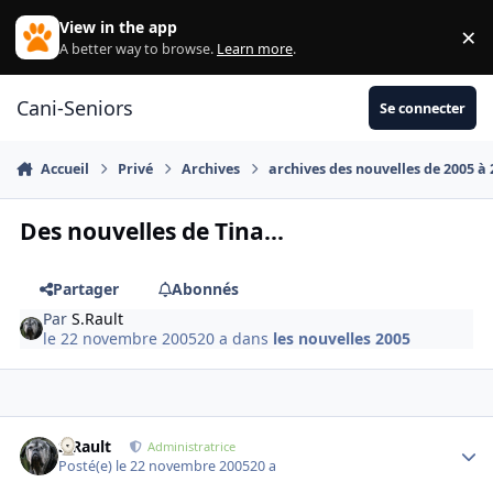
Aller au contenu
View in the app
×
Di
A better way to browse.
Learn more
.
Cani-Seniors
Se connecter
Accueil
Privé
Archives
archives des nouvelles de 2005 à
Des nouvelles de Tina...
Partager
Abonnés
Par
S.Rault
le 22 novembre 2005
20 a
dans
les nouvelles 2005
S.Rault
Autho
Administratrice
Posté(e)
le 22 novembre 2005
20 a