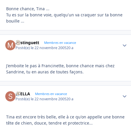
Bonne chance, Tina ...
Tu es sur la bonne voie, quelqu'un va craquer sur ta bonne
bouille ...
Mistinguett
Autho
Membres en vacance
Posté(e)
le 22 novembre 2005
20 a
J'emboite le pas à Francinette, bonne chance mais chez
Sandrine, tu en auras de toutes façons.
STELLA
Autho
Membres en vacance
Posté(e)
le 22 novembre 2005
20 a
Tina est encore très belle, elle à ce qu'on appelle une bonne
tête de chien, douce, tendre et protectrice...