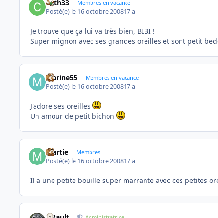
Cath33
Membres en vacance
Posté(e)
le 16 octobre 2008
17 a
Je trouve que ça lui va très bien, BIBI !
Super mignon avec ses grandes oreilles et sont petit bed
marine55
Membres en vacance
Posté(e)
le 16 octobre 2008
17 a
J'adore ses oreilles
Un amour de petit bichon
martie
Membres
Posté(e)
le 16 octobre 2008
17 a
Il a une petite bouille super marrante avec ces petites ore
S.Rault
Administratrice