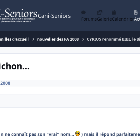
Cani-Seniors
Forums
Galerie
Calendrier
Act
milles d'accueil
nouvelles des FA 2008
CYRIUS renommé BIBI, le Bi
chon...
 2008
n ne connaît pas son "vrai" nom...
) mais il répond parfaitem