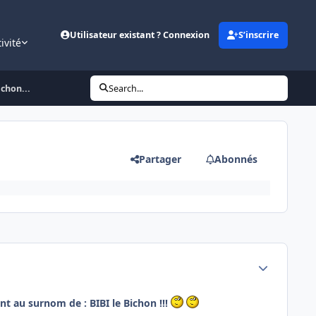
Utilisateur existant ? Connexion
S’inscrire
ivité
chon...
Search...
Partager
Abonnés
Author stats
ent au surnom de :
BIBI
le Bichon !!!