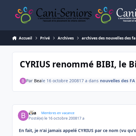
Aller au contenu
Accueil
Privé
Archives
archives des nouvelles des fa
CYRIUS renommé BIBI, le Bi
Par
Bea
le 16 octobre 2008
17 a
dans
nouvelles des FA
Bea
Membres en vacance
Posté(e)
le 16 octobre 2008
17 a
En fait, je n'ai jamais appelé
CYRIUS
par ce nom (vu qu'o