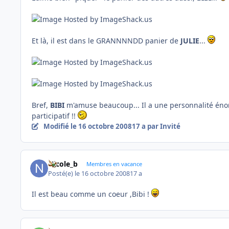
Et là, il est dans le GRANNNNDD panier de
JULIE
...
Bref,
BIB
I
m'amuse beaucoup... Il a une personnalité énorme
participatif !!
Modifié
le 16 octobre 2008
17 a
par Invité
Nicole_b
Membres en vacance
Posté(e)
le 16 octobre 2008
17 a
Il est beau comme un coeur ,Bibi !