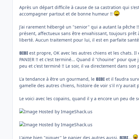
Après un départ difficile à cause de sa castration qui s'es
accompagner partout et de bonne humeur !!
J'ai rarement hébergé un "senior" qui a autant la pêche !
présent, affectueux sans être envahissant, toujours prêt à 
liberté. Aucun traitement pour lui, il est en parfaite santé
BIBI
est propre, OK avec les autres chiens et les chats. Il e
PANIER !! et c'est terminé... Quand il "chouine" pour que
peu et c'est terminé !! Le soir, il va directement dans son 
L'a tendance à être un gourmand, le
BIBI
et il faudra surv
gamelle des autres chiens, histoire de voir s'il n'y aurait
Le voici avec les copains, quand il y a encore un peu de so
L'aime bien "piquer" le panier des autres aussi,
BIBI
...