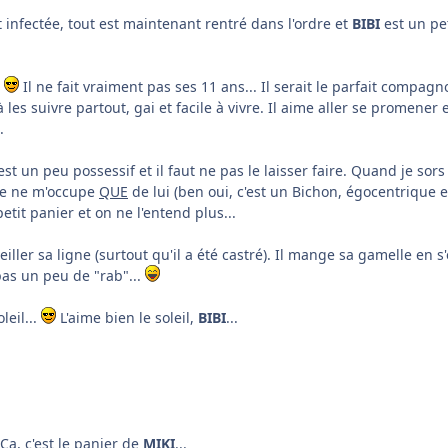
t infectée, tout est maintenant rentré dans l'ordre et
BIBI
est un pet
!
Il ne fait vraiment pas ses 11 ans... Il serait le parfait compag
les suivre partout, gai et facile à vivre. Il aime aller se promener 
.
st un peu possessif et il faut ne pas le laisser faire. Quand je sors 
 je ne m'occupe
QUE
de lui (ben oui, c'est un Bichon, égocentrique et c
petit panier et on ne l'entend plus...
eiller sa ligne (surtout qu'il a été castré). Il mange sa gamelle en s'é
 pas un peu de "rab"...
leil...
L'aime bien le soleil,
BIBI
...
Ca, c'est le panier de
MIKI
...