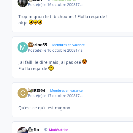
Posté(e)
le 16 octobre 2008
17 a
Trop mignon le ti bichounet ! Floflo regarde !
ok je
marine55
Membres en vacance
Posté(e)
le 16 octobre 2008
17 a
j'ai failli le dire mais j'ai pas osé
Flo flo regarde
CHRIS94
Membres en vacance
Posté(e)
le 17 octobre 2008
17 a
Qu'est-ce qu'il est mignon...
floflo
Modératrice