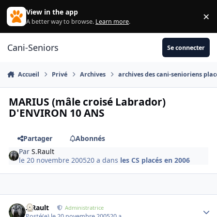
Aller au contenu
View in the app
×
Di
A better way to browse.
Learn more
.
Cani-Seniors
Se connecter
Accueil
Privé
Archives
archives des cani-senioriens plac
MARIUS (mâle croisé Labrador)
D'ENVIRON 10 ANS
Partager
Abonnés
Par
S.Rault
le 20 novembre 2005
20 a
dans
les CS placés en 2006
S.Rault
Autho
Administratrice
Posté(e)
le 20 novembre 2005
20 a