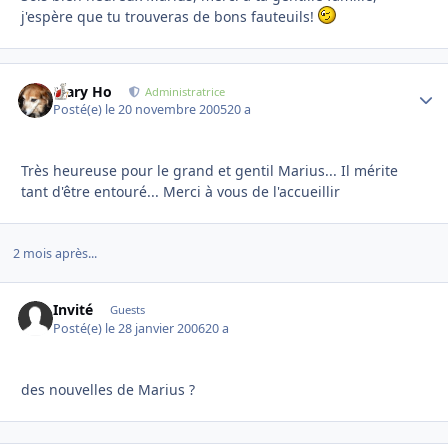
j'espère que tu trouveras de bons fauteuils!
Mary Ho
Autho
Administratrice
Posté(e)
le 20 novembre 2005
20 a
Très heureuse pour le grand et gentil Marius... Il mérite
tant d'être entouré... Merci à vous de l'accueillir
2 mois après...
Invité
Guests
Posté(e)
le 28 janvier 2006
20 a
des nouvelles de Marius ?