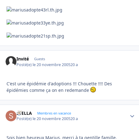
Invité
Guests
Posté(e)
le 20 novembre 2005
20 a
C'est une épidémie d'adoptions !!! Chouette !!!! Des
épidémies comme ça on en redemande
STELLA
Autho
Membres en vacance
Posté(e)
le 20 novembre 2005
20 a
Sois bien heureux Marius, merci à ta gentille famille,