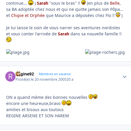
continue...
)
Sarah
"sous le bras" !!
(en plus de
Belle
,
sa BA adoptée chez nous et qui ne quitte jamais son Pôpa...
et
Chipie et Orphée
que Maurice a déposées chez Flo !!
)
Je lui laisse le soin de vous narrer ses aventures nordistes
et vous conter l'arrivée de
Sarah
dans sa nouvelle famille !!
Regine92
Autho
Membres en vacance
Posté(e)
le 20 novembre 2005
20 a
ON a quand mème des bonnes nouvelles
encore une heureuse,bravo
amities et bisous aux toutous
REGINE ARSENE ET SON HAREM