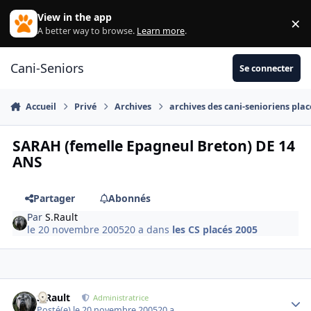
Aller au contenu
View in the app
×
Di
A better way to browse.
Learn more
.
Cani-Seniors
Se connecter
Accueil
Privé
Archives
archives des cani-senioriens plac
SARAH (femelle Epagneul Breton) DE 14
ANS
Partager
Abonnés
Par
S.Rault
le 20 novembre 2005
20 a
dans
les CS placés 2005
S.Rault
Autho
Administratrice
Posté(e)
le 20 novembre 2005
20 a