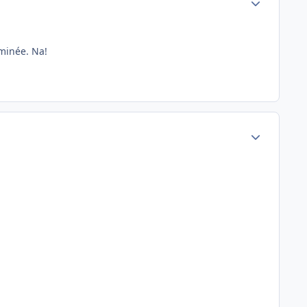
eminée. Na!
Author stats