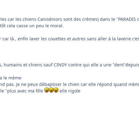
les car les chiens Caniséniors sont des crèmes) dans le "PARADIS d
 tôt cela casse un peu le moral.
ar là , enfin laver les couettes et autres sans aller à la laverie c'e
ts, humains et chiens sauf CINDY contre qui elle a une "dent"depu
 a le mème
nd pas. Je ne peux débaptiser le chien car elle répond quand mème
le "plus avec ma fille
elle rigole