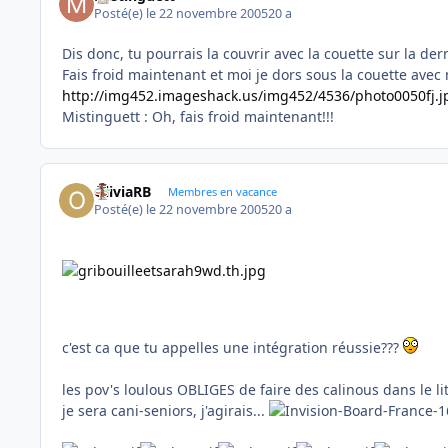
Posté(e)
le 22 novembre 2005
20 a
Dis donc, tu pourrais la couvrir avec la couette sur la dern
Fais froid maintenant et moi je dors sous la couette avec 
http://img452.imageshack.us/img452/4536/photo0050fj.j
Mistinguett : Oh, fais froid maintenant!!!
OliviaRB
Membres en vacance
Posté(e)
le 22 novembre 2005
20 a
c'est ca que tu appelles une intégration réussie???
les pov's loulous OBLIGES de faire des calinous dans le lit
je sera cani-seniors, j'agirais...