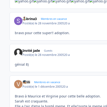
Sabrina3
Membres en vacance
Posté(e)
le 28 novembre 2005
20 a
bravo pour cette super!! adoption.
Invité jade
Guests
Posté(e)
le 28 novembre 2005
20 a
génial 8)
valili
Membres en vacance
Posté(e)
le 1 décembre 2005
20 a
Bravo à Maurice et Virginie pour cette belle adoption.
Sarah est craquante.
Elle a l'air d'etre la bonté meme. Et elle^porte le meme joli