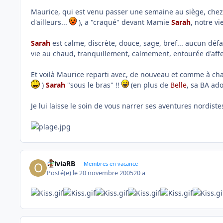
Maurice, qui est venu passer une semaine au siège, chez B
d'ailleurs...
), a "craqué" devant Mamie
Sarah
, notre v
Sarah
est calme, discrète, douce, sage, bref... aucun défa
vie au chaud, tranquillement, calmement, entourée d'affe
Et voilà Maurice reparti avec, de nouveau et comme à cha
)
Sarah
"sous le bras" !!
(en plus de
Belle
, sa BA ad
Je lui laisse le soin de vous narrer ses aventures nordiste
OliviaRB
Membres en vacance
Posté(e)
le 20 novembre 2005
20 a