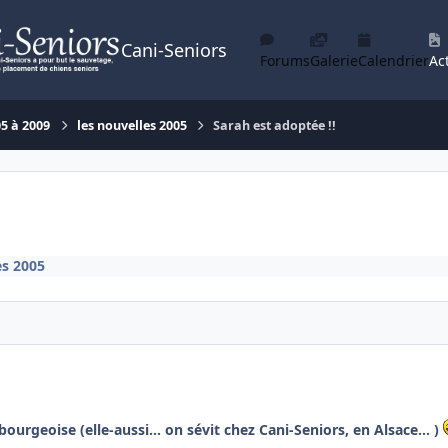
Cani-Seniors
Forums
Galerie
Calendrier
Act
05 à 2009
les nouvelles 2005
Sarah est adoptée !!
es 2005
bourgeoise (elle-aussi... on sévit chez Cani-Seniors, en Alsace... )