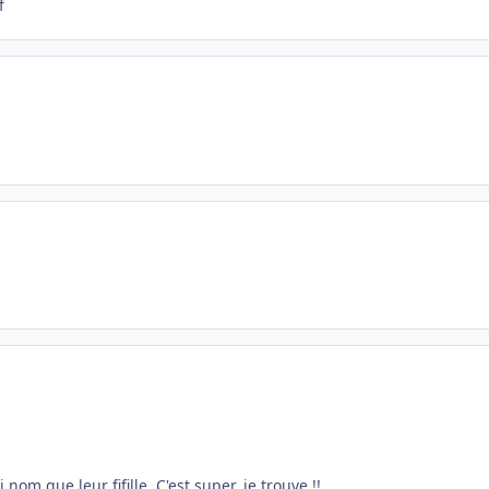
 nom que leur fifille. C'est super, je trouve !!