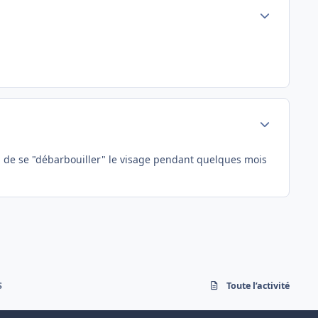
Author stats
Author stats
oin de se "débarbouiller" le visage pendant quelques mois
S
Toute l’activité