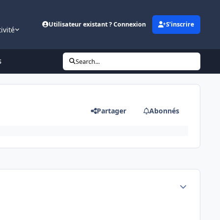
Utilisateur existant ? Connexion
S’inscrire
ivité
S
Search...
Partager
Abonnés
Author stats