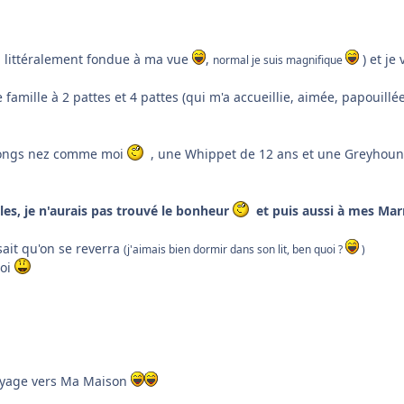
a littéralement fondue à ma vue
,
) et je
normal je suis magnifique
te famille à 2 pattes et 4 pattes (qui m'a accueillie, aimée, papouill
s longs nez comme moi
, une Whippet de 12 ans et une Greyhound d
les, je n'aurais pas trouvé le bonheur
et puis aussi à mes Ma
sait qu'on se reverra
(j'aimais bien dormir dans son lit, ben quoi ?
)
moi
voyage vers Ma Maison