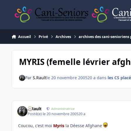
Aller au contenu
Accueil
Privé
Archives
archives des cani-senioriens 
MYRIS (femelle lévrier afg
Par
S.Rault
le 20 novembre 2005
20 a
dans
les CS plac
S.Rault
Administratrice
Posté(e)
le 20 novembre 2005
20 a
Coucou, c'est moi
Myris
la Déesse Afghane