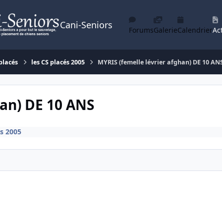
Cani-Seniors
Forums
Galerie
Calendrier
Act
placés
les CS placés 2005
MYRIS (femelle lévrier afghan) DE 10 AN
han) DE 10 ANS
és 2005