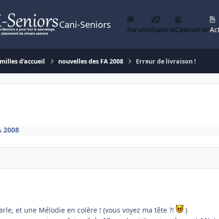
Cani-Seniors
Forums
Galerie
Calendrier
Act
milles d'accueil
nouvelles des FA 2008
Erreur de livraison !
A 2008
arle, et une Mélodie en colère ! (vous voyez ma tête ?!
)