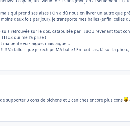
uveau copain, un "vieux" de 13 ans (moi j'en ai seulement 11), tou
!
s mais qui prend ses aises ! On a dû nous en livrer un autre que pré
oins deux fois par jour), je transporte mes balles (enfin, celles qui
uis retrouvée sur le dos, catapultée par TIBOU revenant tout cont
t TITUS qui me l'a prise !
 ma petite voix aigüe, mais aigüe...
ée !!!!! Va falloir que je rechipe MA balle ! En tout cas, là sur la ph
 de supporter 3 cons de bichons et 2 caniches encore plus cons