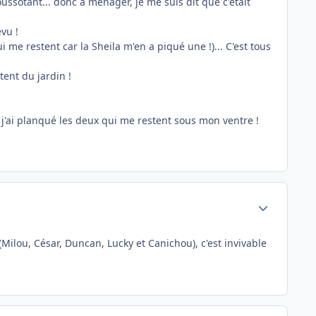
ssotant... donc à ménager, je me suis dit que c'était
vu !
 me restent car la Sheila m'en a piqué une !)... C'est tous
ent du jardin !
oto, j'ai planqué les deux qui me restent sous mon ventre !
Author stats
(Milou, César, Duncan, Lucky et Canichou), c'est invivable