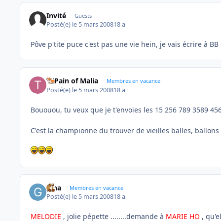
Invité
Guests
Posté(e)
le 5 mars 2008
18 a
Pôve p'tite puce c'est pas une vie hein, je vais écrire à BB
Ti'Pain of Malia
Membres en vacance
Posté(e)
le 5 mars 2008
18 a
Bououou, tu veux que je t'envoies les 15 256 789 3589 45
C'est la championne du trouver de vieilles balles, ballons
gina
Membres en vacance
Posté(e)
le 5 mars 2008
18 a
MELODIE
, jolie pépette ........demande à
MARIE HO
, qu'e