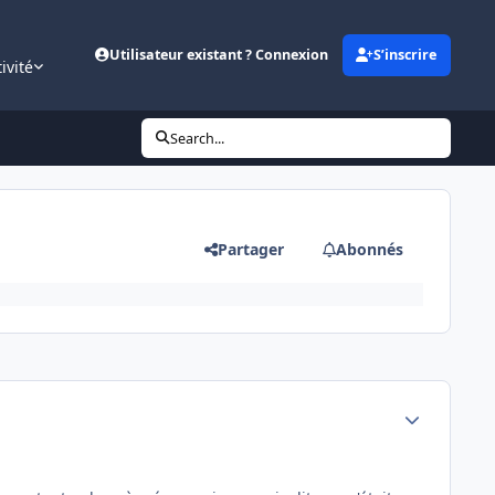
Utilisateur existant ? Connexion
S’inscrire
ivité
Search...
Partager
Abonnés
Author stats