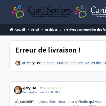
Aller au contenu
Accueil
Privé
Archives
archives des nouvelles des fa
Erreur de livraison !
Par
Mary Ho
le 5 mars 2008
18 a
dans
nouvelles des F
Mary Ho
Administratrice
Posté(e)
le 5 mars 2008
18 a
Bon, dites-donc, c'est Mélodie qui vous p