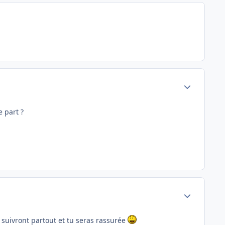
Author stats
 part ?
Author stats
te suivront partout et tu seras rassurée