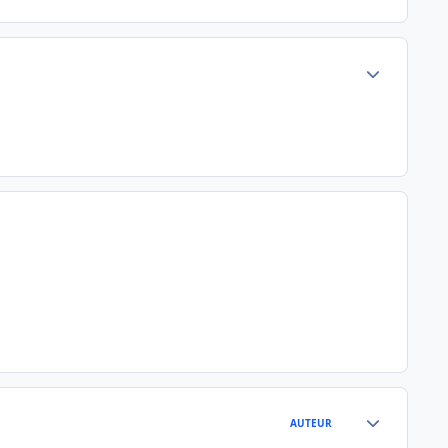
Author stats
Author stats
AUTEUR