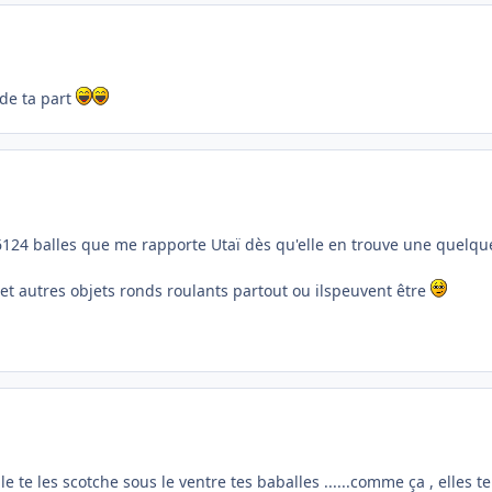
 de ta part
6124 balles que me rapporte Utaï dès qu'elle en trouve une quelque
 et autres objets ronds roulants partout ou ilspeuvent être
lle te les scotche sous le ventre tes baballes ......comme ça , elles 