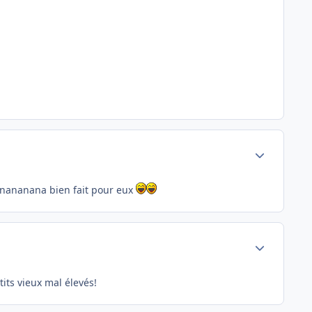
Author stats
e nananana bien fait pour eux
Author stats
tits vieux mal élevés!