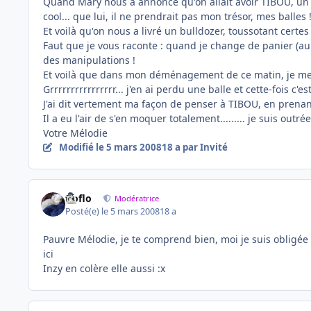
Quand Mary nous a annoncé qu'on allait avoir TIBOU, un no
cool... que lui, il ne prendrait pas mon trésor, mes balles 
Et voilà qu'on nous a livré un bulldozer, toussotant certe
Faut que je vous raconte : quand je change de panier (au m
des manipulations !
Et voilà que dans mon déménagement de ce matin, je me s
Grrrrrrrrrrrrrrrr... j'en ai perdu une balle et cette-fois c'es
J'ai dit vertement ma façon de penser à TIBOU, en prenant
Il a eu l'air de s'en moquer totalement......... je suis outr
Votre Mélodie
Modifié
le 5 mars 2008
18 a
par Invité
floflo
Modératrice
Posté(e)
le 5 mars 2008
18 a
Pauvre Mélodie, je te comprend bien, moi je suis obligée
ici
Inzy en colère elle aussi :x