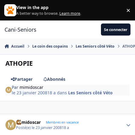
Aller au contenu
View in the app
×
Di
A better way to browse.
Learn more
.
Cani-Seniors
Se connecter
Accueil
Le coin des copains
Les Seniors côté Véto
ATHOP
ATHOPIE
Partager
Abonnés
Par
mimidoscar
le 23 janvier 2008
18 a
dans
Les Seniors côté Véto
mimidoscar
Autho
Membres en vacance
Posté(e)
le 23 janvier 2008
18 a