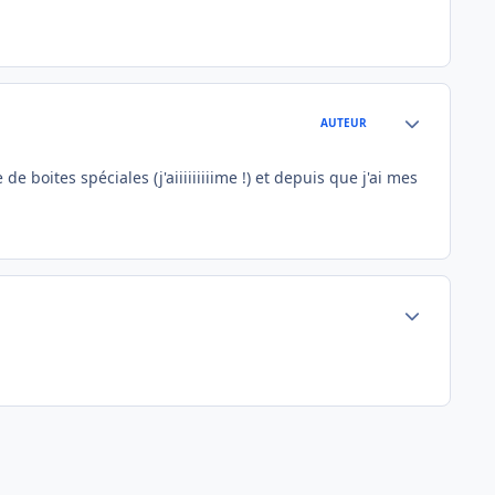
Author stats
AUTEUR
 boites spéciales (j'aiiiiiiiiime !) et depuis que j'ai mes
Author stats