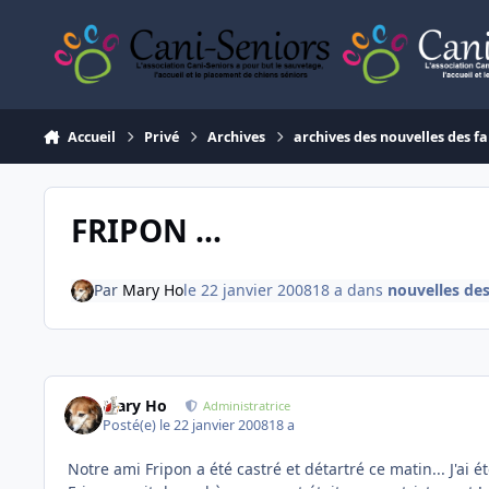
Aller au contenu
Accueil
Privé
Archives
archives des nouvelles des fa
FRIPON ...
Par
Mary Ho
le 22 janvier 2008
18 a
dans
nouvelles de
Mary Ho
Administratrice
Posté(e)
le 22 janvier 2008
18 a
Notre ami Fripon a été castré et détartré ce matin... J'ai 