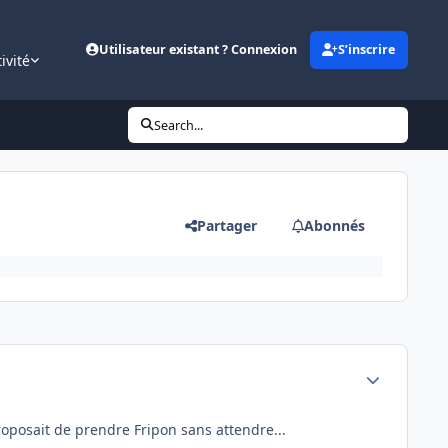
Utilisateur existant ? Connexion
S’inscrire
ivité
Search...
Partager
Abonnés
Author stats
 proposait de prendre Fripon sans attendre...