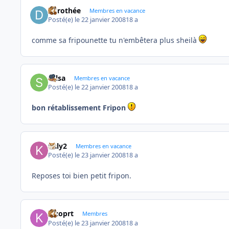
dorothée
Membres en vacance
Posté(e)
le 22 janvier 2008
18 a
comme sa fripounette tu n'embêtera plus sheilà
salsa
Membres en vacance
Posté(e)
le 22 janvier 2008
18 a
bon rétablissement Fripon
kaly2
Membres en vacance
Posté(e)
le 23 janvier 2008
18 a
Reposes toi bien petit fripon.
kizoprt
Membres
Posté(e)
le 23 janvier 2008
18 a