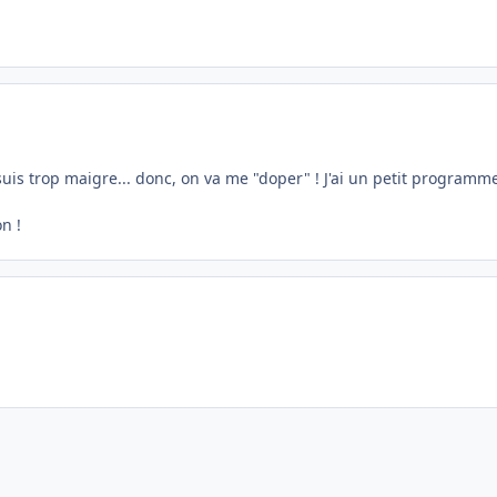
uis trop maigre... donc, on va me "doper" ! J'ai un petit programme de
on !