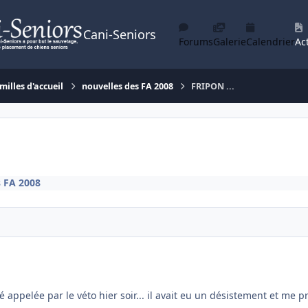
Cani-Seniors
Forums
Galerie
Calendrier
Act
milles d'accueil
nouvelles des FA 2008
FRIPON ...
s FA 2008
été appelée par le véto hier soir... il avait eu un désistement et me