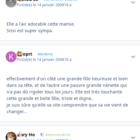
Posté(e)
le 14 janvier 2008
18 a
Elle a l'air adorable cette mamie.
Sissi est super sympa.
kizoprt
Autho
Membres
Posté(e)
le 14 janvier 2008
18 a
effectivement d'un côté une grande fille heureuse et bien
dans sa tête, et de l'autre une pauvre grande nénette qui
n'a pas dû rigoler tous les jours. Elle est très touchante
cette grande et belle fille, triste et digne..
je suis sûre qu'elle va vite comprendre que sa vie vient de
changer...
Mary Ho
Autho
Administratrice