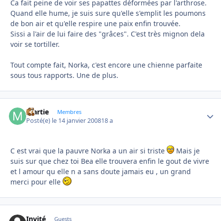
Ca fait peine de voir ses papattes déformées par l'arthrose.
Quand elle hume, je suis sure qu'elle s'emplit les poumons
de bon air et qu'elle respire une paix enfin trouvée.
Sissi a l'air de lui faire des "grâces". C'est très mignon dela
voir se tortiller.
Tout compte fait, Norka, c'est encore une chienne parfaite
sous tous rapports. Une de plus.
martie
Autho
Membres
Posté(e)
le 14 janvier 2008
18 a
C est vrai que la pauvre Norka a un air si triste
Mais je
suis sur que chez toi Bea elle trouvera enfin le gout de vivre
et l amour qu elle n a sans doute jamais eu , un grand
merci pour elle
Invité
Guests