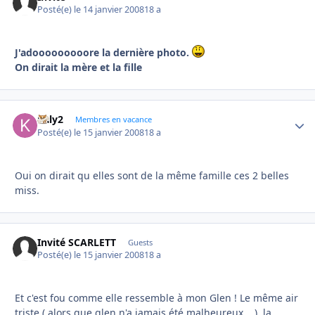
Posté(e)
le 14 janvier 2008
18 a
J'adooooooooore la dernière photo.
On dirait la mère et la fille
kaly2
Autho
Membres en vacance
Posté(e)
le 15 janvier 2008
18 a
Oui on dirait qu elles sont de la même famille ces 2 belles
miss.
Invité SCARLETT
Guests
Posté(e)
le 15 janvier 2008
18 a
Et c'est fou comme elle ressemble à mon Glen ! Le même air
triste ( alors que glen n'a jamais été malheureux ...), la