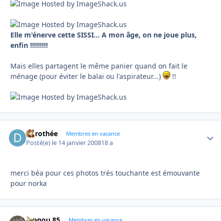
Elle m'énerve cette SISSI... A mon âge, on ne joue plus,
enfin !!!!!!!!!
Mais elles partagent le même panier quand on fait le
ménage (pour éviter le balai ou l'aspirateur...)
!!
dorothée
Autho
Membres en vacance
Posté(e)
le 14 janvier 2008
18 a
merci béa pour ces photos trés touchante est émouvante
pour norka
manou 85
Autho
Membres en vacance