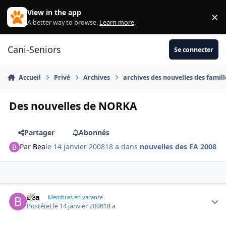
Aller au contenu
View in the app
×
Di
A better way to browse.
Learn more
.
Cani-Seniors
Se connecter
Accueil
Privé
Archives
archives des nouvelles des famill
Des nouvelles de NORKA
Partager
Abonnés
Par
Bea
le 14 janvier 2008
18 a
dans
nouvelles des FA 2008
Bea
Autho
Membres en vacance
Posté(e)
le 14 janvier 2008
18 a