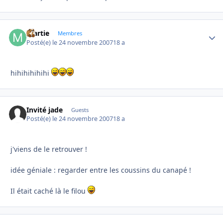
martie
Autho
Membres
Posté(e)
le 24 novembre 2007
18 a
hihihihihihi
Invité jade
Guests
Posté(e)
le 24 novembre 2007
18 a
j'viens de le retrouver !
idée géniale : regarder entre les coussins du canapé !
Il était caché là le filou