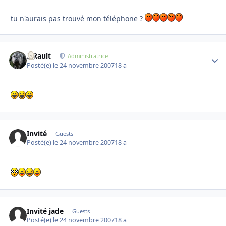
tu n'aurais pas trouvé mon téléphone ?
S.Rault
Autho
Administratrice
Posté(e)
le 24 novembre 2007
18 a
Invité
Guests
Posté(e)
le 24 novembre 2007
18 a
Invité jade
Guests
Posté(e)
le 24 novembre 2007
18 a