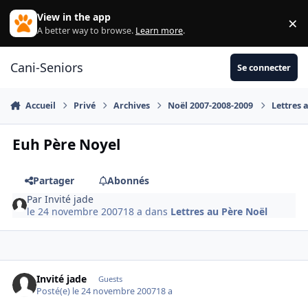
Aller au contenu
View in the app
×
Di
A better way to browse.
Learn more
.
Cani-Seniors
Se connecter
Accueil
Privé
Archives
Noël 2007-2008-2009
Lettres 
Euh Père Noyel
Partager
Abonnés
Par
Invité jade
le 24 novembre 2007
18 a
dans
Lettres au Père Noël
Invité jade
Guests
Posté(e)
le 24 novembre 2007
18 a