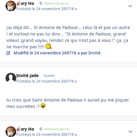
Mary Ho
Autho
Administratrice
Posté(e)
le 24 novembre 2007
18 a
j'ai déjà dit... St Antoine de Padoue... celui là et pas un autre
! et surtout ne pas lui dire... "St Antoine de Padoue, grand
voleur, grand voyou, rendez ce qui n'est pas à vous !" ça, ça
ne marche pas !!!!!
Modifié
le 24 novembre 2007
18 a
par Invité
Invité jade
Guests
Posté(e)
le 24 novembre 2007
18 a
tu crois que Saint Antoine de Padoue il aurait pu me piquer
mes sucrettes :?
Mary Ho
Autho
Administratrice
Posté(e)
le 24 novembre 2007
18 a