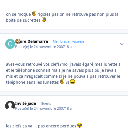
on se moque
rigolez pas on ne retrouve pas non plus la
boite de sucrettes
Claire Delamarre
Autho
Membres en vacance
Posté(e)
le 24 novembre 2007
18 a
avez-vous retrouvé vos clefs?moi j'avais égaré mes lunette s
et le téléphone sonnait mais je ne savais plus où je l'avais
mis et ça m'agaçait comme si je ne pouvais pas retrouver le
téléphone sans les lunettes
8)
Invité jade
Guests
Posté(e)
le 24 novembre 2007
18 a
les clefs ça va ... pas encore perdues