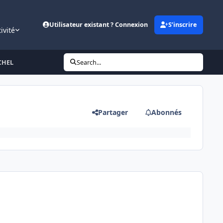
Utilisateur existant ? Connexion
S’inscrire
ivité
UCHEL
Search...
Partager
Abonnés