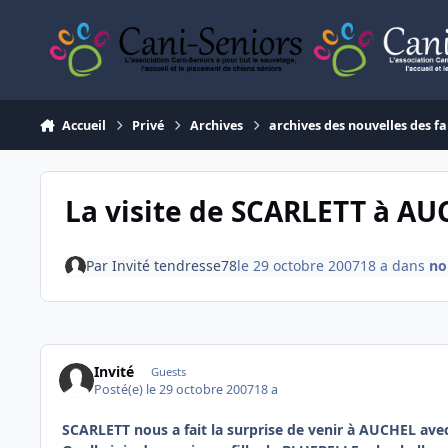
Aller au contenu
Accueil
Privé
Archives
archives des nouvelles des fa
La visite de SCARLETT à A
Par
Invité tendresse78
le 29 octobre 2007
18 a
dans
no
Invité
Guests
Posté(e)
le 29 octobre 2007
18 a
SCARLETT nous a fait la surprise de venir à AUCHEL av