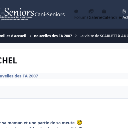
Cani-Seniors
Forums
Galerie
Calendrier
Act
milles d'accueil
nouvelles des FA 2007
La visite de SCARLETT à A
UCHEL
uvelles des FA 2007
ec sa maman et une partie de sa meute.