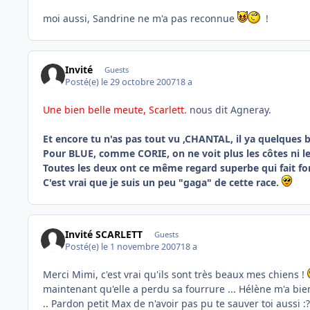
moi aussi, Sandrine ne m'a pas reconnue
!
Invité
Guests
Posté(e)
le 29 octobre 2007
18 a
Une bien belle meute, Scarlett.
nous dit Agneray.
Et encore tu n'as pas tout vu ,CHANTAL, il ya quelques b
Pour BLUE, comme CORIE, on ne voit plus les côtes ni les
Toutes les deux ont ce même regard superbe qui fait fon
C'est vrai que je suis un peu "gaga" de cette race.
Invité SCARLETT
Guests
Posté(e)
le 1 novembre 2007
18 a
Merci Mimi, c'est vrai qu'ils sont très beaux mes chiens !
maintenant qu'elle a perdu sa fourrure ... Hélène m'a bi
.. Pardon petit Max de n'avoir pas pu te sauver toi aussi :?