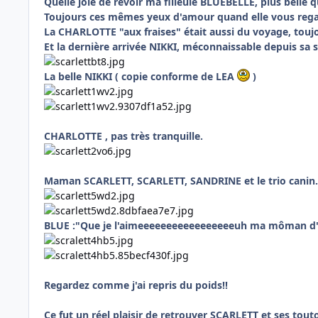
Quelle joie de revoir ma filleule BLUEBELLE, plus belle q
Toujours ces mêmes yeux d'amour quand elle vous regar
La CHARLOTTE "aux fraises" était aussi du voyage, toujo
Et la dernière arrivée NIKKI, méconnaissable depuis sa
La belle NIKKI ( copie conforme de LEA
)
CHARLOTTE , pas très tranquille.
Maman SCARLETT, SCARLETT, SANDRINE et le trio canin.
BLUE :"Que je l'aimeeeeeeeeeeeeeeeeeuh ma môman d'
Regardez comme j'ai repris du poids!!
Ce fut un réel plaisir de retrouver SCARLETT et ses touto