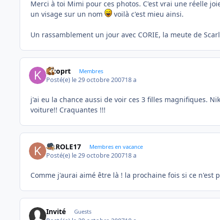
Merci à toi Mimi pour ces photos. C'est vrai une réelle jo
un visage sur un nom
voilà c'est mieu ainsi.
Un rassamblement un jour avec CORIE, la meute de Scarlet
kizoprt
Membres
Posté(e)
le 29 octobre 2007
18 a
j'ai eu la chance aussi de voir ces 3 filles magnifiques. N
voiture!! Craquantes !!!
KAROLE17
Membres en vacance
Posté(e)
le 29 octobre 2007
18 a
Comme j'aurai aimé être là ! la prochaine fois si ce n'est pa
Invité
Guests