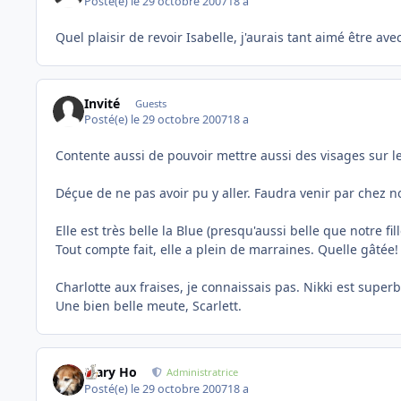
Posté(e)
le 29 octobre 2007
18 a
Quel plaisir de revoir Isabelle, j'aurais tant aimé être ave
Invité
Guests
Posté(e)
le 29 octobre 2007
18 a
Contente aussi de pouvoir mettre aussi des visages sur 
Déçue de ne pas avoir pu y aller. Faudra venir par chez n
Elle est très belle la Blue (presqu'aussi belle que notre fille
Tout compte fait, elle a plein de marraines. Quelle gâtée!
Charlotte aux fraises, je connaissais pas. Nikki est superb
Une bien belle meute, Scarlett.
Mary Ho
Administratrice
Posté(e)
le 29 octobre 2007
18 a