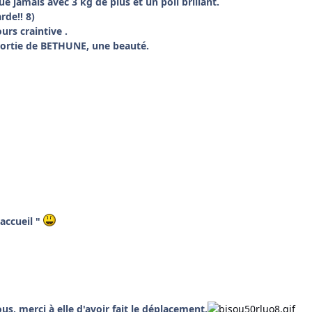
ue jamais avec 3 kg de plus et un poil brillant.
de!! 8)
urs craintive .
 sortie de BETHUNE, une beauté.
accueil "
us, merci à elle d'avoir fait le déplacement.