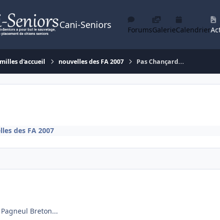
Cani-Seniors
Forums
Galerie
Calendrier
Act
milles d'accueil
nouvelles des FA 2007
Pas Chançard...
lles des FA 2007
 Pagneul Breton...