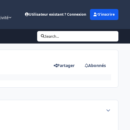
Utilisateur existant ? Connexion
S’inscrire
ivité
Search...
Partager
Abonnés
Author stats